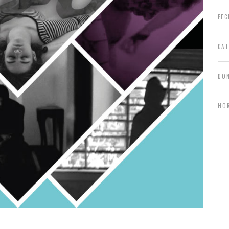
FEC
CA
DO
HO