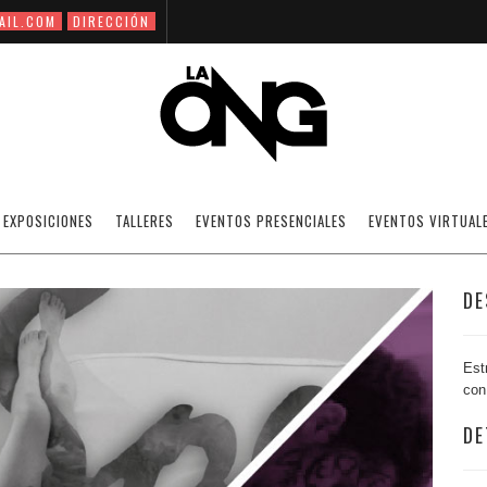
AIL.COM
DIRECCIÓN
“BORN IN THE U.S.E.”
EXPOSICIONES
TALLERES
EVENTOS PRESENCIALES
EVENTOS VIRTUAL
ESTRENO DE LA PELÍCULA
DE
Est
con
DE