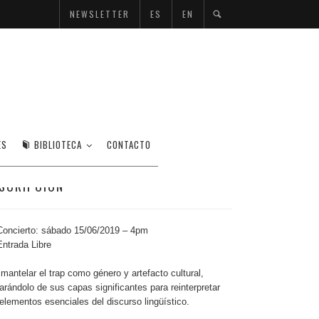
NEWSLETTER
ES
EN
 PIANO
ES
BIBLIOTECA
CONTACTO
SCRIPCIÓN
oncierto: sábado 15/06/2019 – 4pm
ntrada Libre
mantelar el trap como género y artefacto cultural,
arándolo de sus capas significantes para reinterpretar
 elementos esenciales del discurso lingüístico.