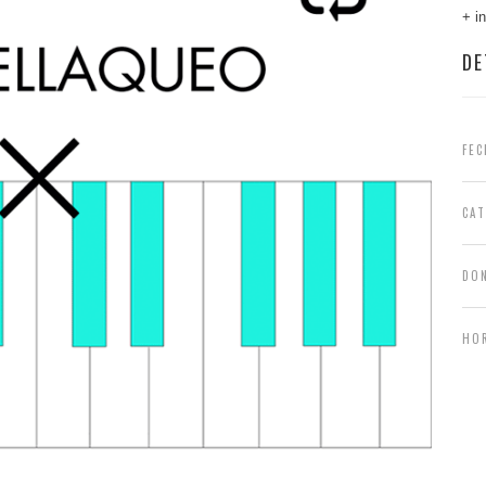
+ i
DE
FEC
CA
DO
HO