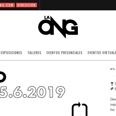
AIL.COM
DIRECCIÓN
ERTO: X100PRE PERREO Y BELLEQUEO EN
EXPOSICIONES
TALLERES
EVENTOS PRESENCIALES
EVENTOS VIRTUAL
DE
C
E
Des
sep
los