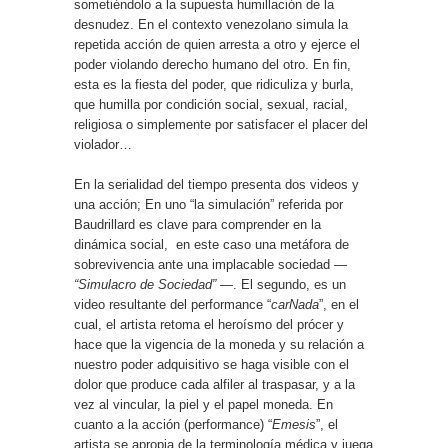
sometiéndolo a la supuesta humillación de la
desnudez. En el contexto venezolano simula la
repetida acción de quien arresta a otro y ejerce el
poder violando derecho humano del otro. En fin,
esta es la fiesta del poder, que ridiculiza y burla,
que humilla por condición social, sexual, racial,
religiosa o simplemente por satisfacer el placer del
violador…
En la serialidad del tiempo presenta dos videos y
una acción; En uno “la simulación” referida por
Baudrillard es clave para comprender en la
dinámica social,
en este caso una metáfora de
sobrevivencia ante una implacable sociedad —
“Simulacro de Sociedad”
—. El segundo, es un
video resultante del performance “
carNada
”, en el
cual, el artista retoma el heroísmo del prócer y
hace que la vigencia de la moneda y su relación a
nuestro poder adquisitivo se haga visible con el
dolor que produce cada alfiler al traspasar, y a la
vez al vincular, la piel y el papel moneda. En
cuanto a la acción (performance) “
Emesis
”, el
artista se apropia de la terminología médica y juega