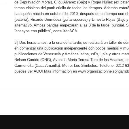
de Depravación Moral), Cilou Alvarez (Bajo) y Roger Núñez (ex bater
temas clásicos del punk criollo de todos los tiempos. Además estar
caraqueña nacida en octubre del 2010, después de un tiempo con e
(batería), Ricardo Bermúdez (guitarra,coros) y Ernesto Rojas (Bajo 
alternativo. Ambas bandas empezaran a las 3 de la tarde, puntual. 
“ensayos con público”, consultar ACA
3|| Dos horas antes, a la una de la tarde, se realizará un taller de c
en comenzar una publicación independiente con pocos medios y mu
publicaciones de Venezuela y América latina, cd´s, Lp´s y otros mate
Nelson Garrido (ONG), Avenida Maria Teresa Toro de las Acacias, en
Carmencita (Casa Amarilla). Metro: Los Símbolos. Telefono: 0212-63
puedes ver AQUI Más información en www.organizacionnelsongarrido.c