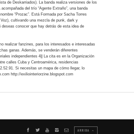
ista de Deskarriados). La banda realiza versiones de los
á acompañada del trío “Agente Extraño”, una banda
l nombre “Prozac”. Está Formada por Sacha Torres
y Voz), cultivando una mezcla de punk, dark y
Si deseas conocer que hay detrás de esta idea de
ómo realizar fanzines, para los interesados e interesadas
chas ganas. Además, se venderán diferentes
riales independientes 4|| La cita es en la Organización
tre calles Cuba y Centroamérica, residencias
2.52.91. Si necesitas un mapa de cómo llegar, lo
om http://exiliointeriorzine.blogspot.com
ARRIBA