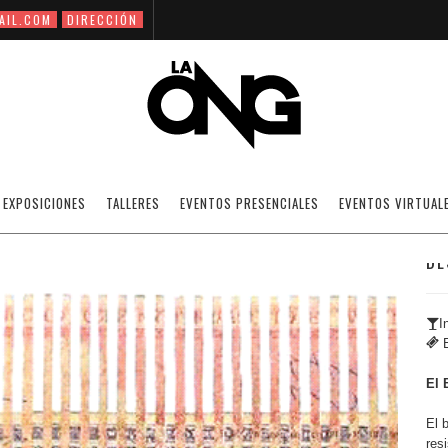
AIL.COM
DIRECCIÓN
EL BOLÍVAR DEL SIGLO XXI. SIRA
EXPOSICIONES
TALLERES
EVENTOS PRESENCIALES
EVENTOS VIRTUAL
DE
I
E
El 
El 
res