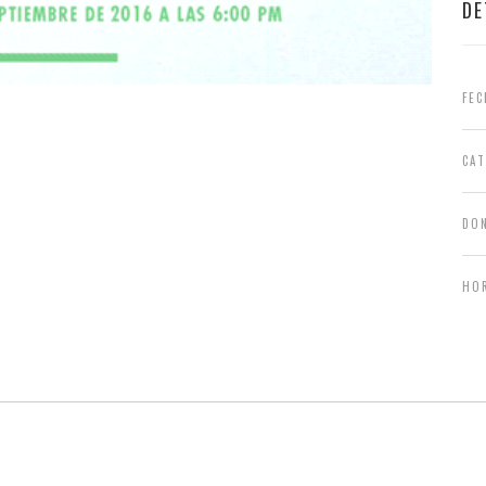
DE
FEC
CA
DO
HO