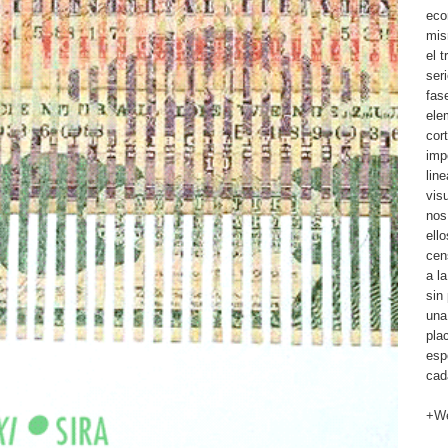
eco
mis
el 
ser
fas
ele
cor
imp
lin
visu
nos
ell
cen
a l
sin
una
pla
esp
cad
+W