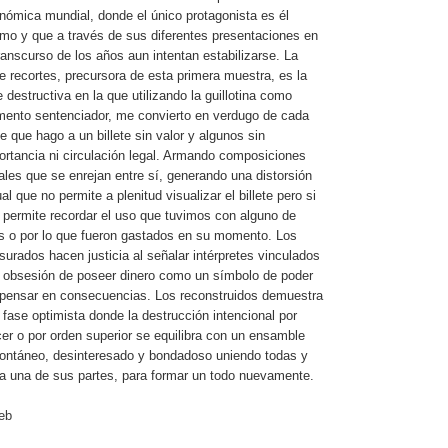
nómica mundial, donde el único protagonista es él
mo y que a través de sus diferentes presentaciones en
transcurso de los años aun intentan estabilizarse. La
ie recortes, precursora de esta primera muestra, es la
e destructiva en la que utilizando la guillotina como
mento sentenciador, me convierto en verdugo de cada
te que hago a un billete sin valor y algunos sin
ortancia ni circulación legal. Armando composiciones
eales que se enrejan entre sí, generando una distorsión
al que no permite a plenitud visualizar el billete pero si
 permite recordar el uso que tuvimos con alguno de
os o por lo que fueron gastados en su momento. Los
surados hacen justicia al señalar intérpretes vinculados
a obsesión de poseer dinero como un símbolo de poder
 pensar en consecuencias. Los reconstruidos demuestra
 fase optimista donde la destrucción intencional por
cer o por orden superior se equilibra con un ensamble
ontáneo, desinteresado y bondadoso uniendo todas y
a una de sus partes, para formar un todo nuevamente.
eb