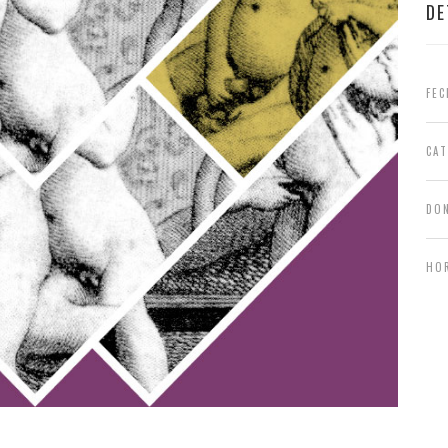
DE
FEC
CA
DO
HO