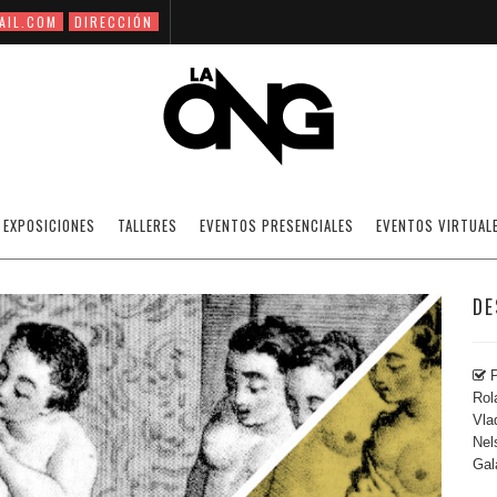
AIL.COM
DIRECCIÓN
FILOSOFÍA DEL TOCADOR
EXPOSICIONES
TALLERES
EVENTOS PRESENCIALES
EVENTOS VIRTUAL
HOMENAJE A SADE
DE
P
Rol
Vla
Nel
Gal