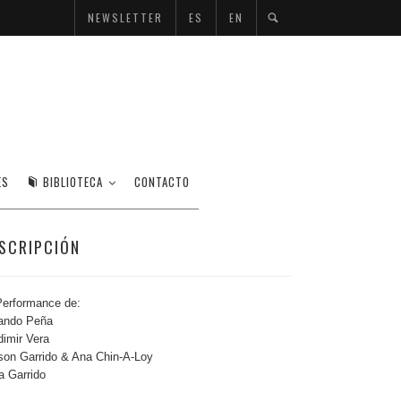
NEWSLETTER
ES
EN
ES
BIBLIOTECA
CONTACTO
SCRIPCIÓN
erformance de:
ando Peña
dimir Vera
son Garrido & Ana Chin-A-Loy
a Garrido