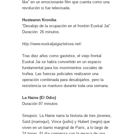
like” en un emocionante film que cuenta como una
revolución si fue televisada.
Hustearen Kronika
“Desalojo de la ocupación en el frontón Euskal Jai”
Duración: 26 minutos.
http://www.euskaljaigaztetxea
.net/
Tras diez años como gastetxe, el viejo frontal
Euskal Jai se había convertido en un espacio
fundamental para los movimientos sociales de
Iruñea. Las fuerzas policiales realizaron una
operación combinada para desalojarlos, pero la
resistencia se mantuvo durante toda una semana.
La Haine (El Odio)
Duración 97 minutos
Sinopsis: La Haine narra la historia de tres jóvenes,
Saïd (marroquí), Vince (judío) y Hubert (negro) que
viven en un barrio marginal de París, a lo largo de
24 horas. El día comienza con la resaca de una