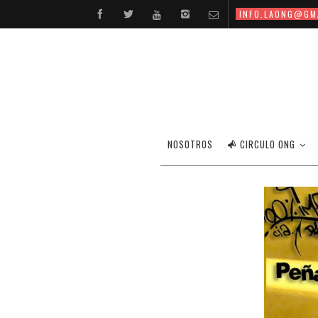
INFO.LAONG@GM
PEÑA-I
NOSOTROS
CIRCULO ONG