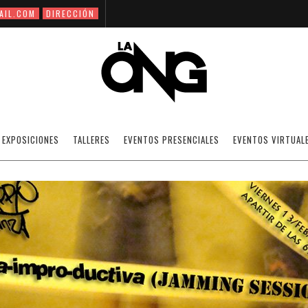
AIL.COM
DIRECCIÓN
MPRO-DUCTIVA EN LA AZOTEA (JAMMING S
EXPOSICIONES
TALLERES
EVENTOS PRESENCIALES
EVENTOS VIRTUAL