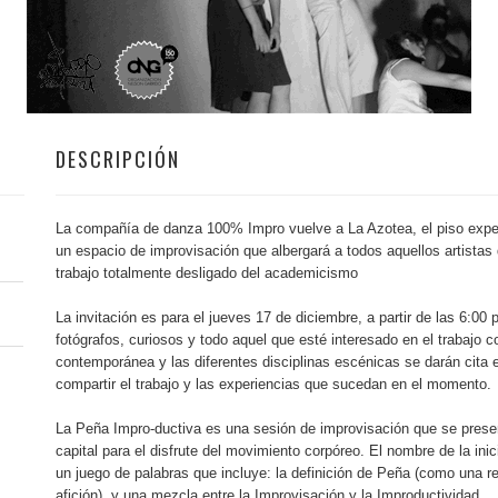
DESCRIPCIÓN
La compañía de danza 100% Impro vuelve a La Azotea, el piso expe
un espacio de improvisación que albergará a todos aquellos artista
trabajo totalmente desligado del academicismo
La invitación es para el jueves 17 de diciembre, a partir de las 6:00
fotógrafos, curiosos y todo aquel que esté interesado en el trabajo 
contemporánea y las diferentes disciplinas escénicas se darán cita e
compartir el trabajo y las experiencias que sucedan en el momento.
La Peña Impro-ductiva es una sesión de improvisación que se present
capital para el disfrute del movimiento corpóreo. El nombre de la in
un juego de palabras que incluye: la definición de Peña (como una r
afición), y una mezcla entre la Improvisación y la Improductividad.