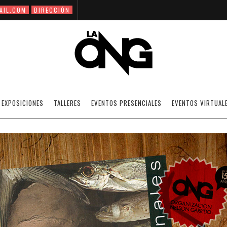
AIL.COM
DIRECCIÓN
N: POEMARIO CANTOS CARDINALES, DE H
EXPOSICIONES
TALLERES
EVENTOS PRESENCIALES
EVENTOS VIRTUAL