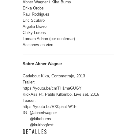
Abner Wagner / Kika Burns
Erika Ordos
Raul Rodriguez
Eric Scutaro
Argelia Bravo
Chiky Lorens
Tamara Adrian (por confirmar).
Acciones en vivo.
Sobre Abner Wagner
Gadabout Kika, Cortometraje, 2013
Trailer:
https://youtu.be/cmTH1maGUGY
KickAss Ft. Pablo Killombo, Live set, 2016
Teaser:
https://youtu.be/RX0p5at-W1E
IG: @abnerfwagner
@kikaburns
@kuirbogfest
DETALLES