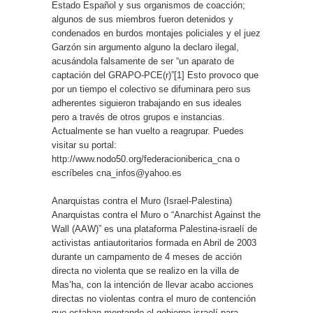
Estado Español y sus organismos de coacción;
algunos de sus miembros fueron detenidos y
condenados en burdos montajes policiales y el juez
Garzón sin argumento alguno la declaro ilegal,
acusándola falsamente de ser “un aparato de
captación del GRAPO-PCE(r)”[1] Esto provoco que
por un tiempo el colectivo se difuminara pero sus
adherentes siguieron trabajando en sus ideales
pero a través de otros grupos e instancias.
Actualmente se han vuelto a reagrupar. Puedes
visitar su portal:
http://www.nodo50.org/federacioniberica_cna o
escríbeles cna_infos@yahoo.es
Anarquistas contra el Muro (Israel-Palestina)
Anarquistas contra el Muro o “Anarchist Against the
Wall (AAW)” es una plataforma Palestina-israelí de
activistas antiautoritarios formada en Abril de 2003
durante un campamento de 4 meses de acción
directa no violenta que se realizo en la villa de
Mas’ha, con la intención de llevar acabo acciones
directas no violentas contra el muro de contención
que estaban montando el gobierno israelí para