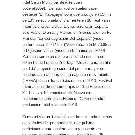
, del Salón Municipal de Arte Juan
Lovera(2009). De sus audiovisuales cabe
destacar “El Papagayo” obra que produjo en 35mm
de 13’, seleccionada oficialmente en 10 Festivales
Internacionales: Lleida, Elche, Girona en España,
Sao Pablo, Drama, y Atenas en Grecia, Clemon Fd
Francia, “La Consagración Del Espacio” (video
performance-1998 / 9´), (“Videoretrato G.M.2000/ 5
´) Digestión visual (video performance 5`- 2009).
Participa como productora asociada del film de
29`en hd de Luciano Zubillaga “Música para un film
perdido” proyecto ganador del premio mayor de
Londres para artistas de la imagen en movimiento.
(LAFVA) el cual ha participado en
el 2010, Festival
Internacional de cortometrajes de Sao Pablo, en el
32
Festival Internacional del Nuevo cine
Latinoamericano
de la Habana. “Coño e madre”
producción total videoarte 2013.
Como artista multidisciplinaria ha realizado muchas
actividades de: performance, arte público,
participado como conferencista y ponente en
diversos eventos y congresos, cuenta con
25