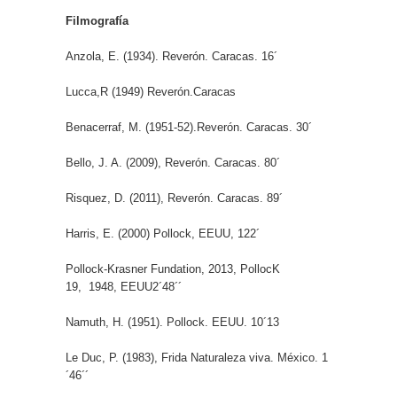
Filmografía
Anzola, E. (1934). Reverón. Caracas. 16´
Lucca,R (1949) Reverón.Caracas
Benacerraf, M. (1951-52).Reverón. Caracas. 30´
Bello, J. A. (2009), Reverón. Caracas. 80´
Risquez, D. (2011), Reverón. Caracas. 89´
Harris, E. (2000) Pollock, EEUU, 122´
Pollock-Krasner Fundation, 2013, PollocK
19, 1948, EEUU2´48´´
Namuth, H. (1951). Pollock. EEUU. 10´13
Le Duc, P. (1983), Frida Naturaleza viva. México. 1
´46´´