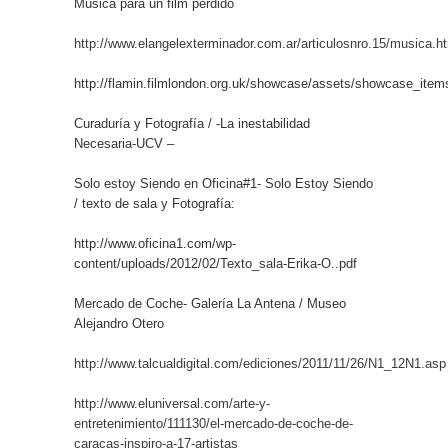
Música para un film perdido
http://www.elangelexterminador.com.ar/articulosnro.15/musica.h
http://flamin.filmlondon.org.uk/showcase/assets/showcase_item
Curaduría y Fotografía / -La inestabilidad
Necesaria-UCV –
Solo estoy Siendo en Oficina#1- Solo Estoy Siendo
/ texto de sala y Fotografía:
http://www.oficina1.com/wp-
content/uploads/2012/02/Texto_sala-Erika-O..pdf
Mercado de Coche- Galería La Antena / Museo
Alejandro Otero
http://www.talcualdigital.com/ediciones/2011/11/26/N1_12N1.asp
http://www.eluniversal.com/arte-y-
entretenimiento/111130/el-mercado-de-coche-de-
caracas-inspiro-a-17-artistas