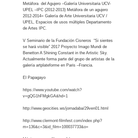
Metáfora
del Agujero –Galería Universitaria UCV-
UPEL –IPC (2012-2013) Metáfora de un agujero
2012-2014= Galería de Arte Universitaria UCV /
UPEL, Espacios de usos múltiples Departamento
de Artes IPC.
V Seminario de la Fundación Cisneros
“Si sientes
se hará visible” 2017 Proyecto Imago Mundi de
Benetton A Shining Constant in the Artistic Sky.
Actualmente forma parte del grupo de artistas de la
galería artplateforme en Paris –Francia.
El Papagayo
https://www.youtube.com/watch?
v=gQG1hFMgkGA&hd=1
http://www.geocities.ws/jornadaba/29ven01.html
http://www.clermont-filmfest.com/index.php?
m=136&c=3&id_film=100037733&o
=