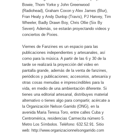
Bowie, Thom Yorke y John Greenwood
(Radiohead), Graham Coxon y Alex James (Blur),
Fran Healy y Andy Dunlop (Travis), PJ Harvey, Tim
Wheeler, Badly Drawn Boy, Chris Ollie (Six By
Seven). Además, se estarán proyectando videos y
conciertos de Pixies.
Viernes de Fanzines es un espacio para las
publicaciones independientes y artesanales, así
como para la música. A partir de las 6 y 30 de la
tarde se realizará la proyección del video en
pantalla grande, además de la venta de fanzines,
periódicos y publicaciones; accesorios, artesanía y
otras cosas menudas e imprescindibles para la
vida, en medio de una ambientación diferente. Si
tienes una editorial artesanal, distribuyes material
alternativo o tienes algo para compartir, acércate a
la Organización Nelson Garrido (ONG), en la
avenida Maria Teresa Toro, entre calles Cuba y
Centromérica, residencias Carmecita número 5.
Metro Los Símbolos. Teléfono: 632.52.91. Sitio
web: http://www.organizacionnelsongarrido.com