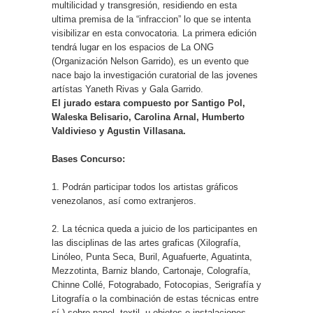
multilicidad y transgresión, residiendo en esta
ultima premisa de la “infraccion” lo que se intenta
visibilizar en esta convocatoria. La primera edición
tendrá lugar en los espacios de La ONG
(Organización Nelson Garrido), es un evento que
nace bajo la investigación curatorial de las jovenes
artístas Yaneth Rivas y Gala Garrido.
El jurado estara compuesto por Santigo Pol,
Waleska Belisario, Carolina Arnal, Humberto
Valdivieso y Agustin Villasana.
Bases Concurso:
1. Podrán participar todos los artistas gráficos
venezolanos, así como extranjeros.
2. La técnica queda a juicio de los participantes en
las disciplinas de las artes graficas (Xilografía,
Linóleo, Punta Seca, Buril, Aguafuerte, Aguatinta,
Mezzotinta, Barniz blando, Cartonaje, Colografía,
Chinne Collé, Fotograbado, Fotocopias, Serigrafía y
Litografía o la combinación de estas técnicas entre
sí ) sobre papel, textil, u objetos e instalaciones.