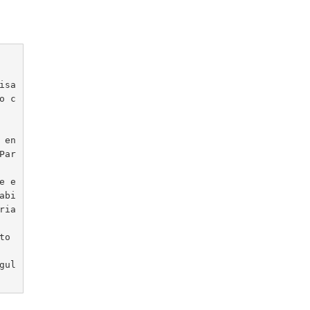
isa
o c
 en
Par
e e
abi
ia 
o 
gul