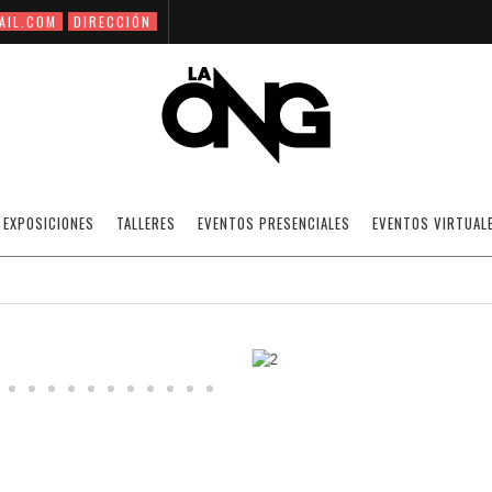
AIL.COM
DIRECCIÓN
ALAA MANSOUR
EXPOSICIONES
TALLERES
EVENTOS PRESENCIALES
EVENTOS VIRTUAL
02/11/2020
ARTISTAS INTERNACIONALES.
OFF