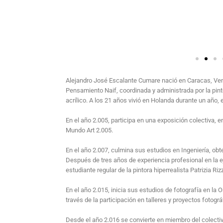
Alejandro José Escalante Cumare nació en Caracas, Venez
Pensamiento Naif, coordinada y administrada por la pint
acrílico. A los 21 años vivió en Holanda durante un año,
En el año 2.005, participa en una exposición colectiva, e
Mundo Art 2.005.
En el año 2.007, culmina sus estudios en Ingeniería, obt
Después de tres años de experiencia profesional en la e
estudiante regular de la pintora hiperrealista Patrizia R
En el año 2.015, inicia sus estudios de fotografía en la
través de la participación en talleres y proyectos fotográ
Desde el año 2.016 se convierte en miembro del colectiv