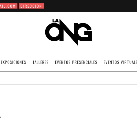
AIL.COM
DIRECCIÓN
ORMACIÓN DEL ESPACIO URBANO Y PRÁCT
EXPOSICIONES
TALLERES
EVENTOS PRESENCIALES
EVENTOS VIRTUAL
03/11/2014
NOTICIAS
OFF
s