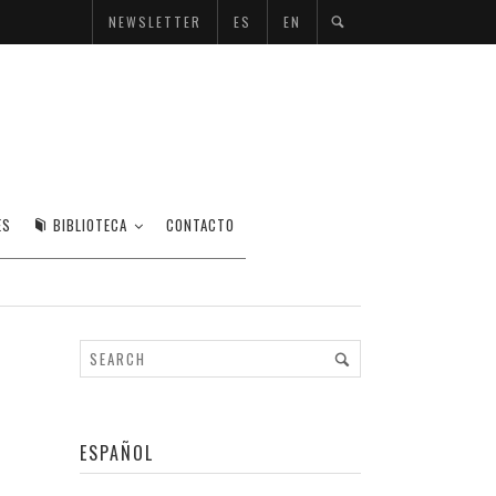
NEWSLETTER
ES
EN
ICAS CULTURALES.
ES
BIBLIOTECA
CONTACTO
ESPAÑOL