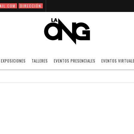
AIL.COM
DIRECCIÓN
CHACAO RETRATADO
EXPOSICIONES
TALLERES
EVENTOS PRESENCIALES
EVENTOS VIRTUAL
20/07/2009
NOTICIAS
·
SIN CATEGORÍA
OFF