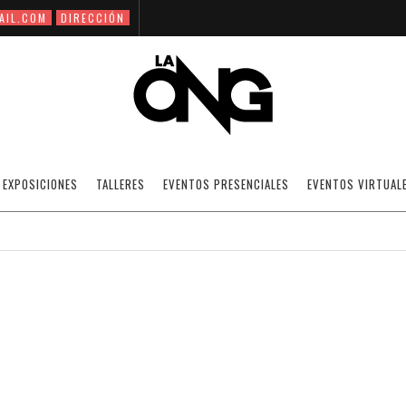
AIL.COM
DIRECCIÓN
E Y PSICOANALISIS, DICTADA POR JEAN
EXPOSICIONES
TALLERES
EVENTOS PRESENCIALES
EVENTOS VIRTUAL
09/03/2009
NOTICIAS
·
SIN CATEGORÍA
OFF