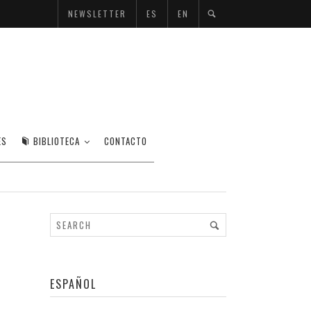
NEWSLETTER
ES
EN
 MARC TAUSZICK
ES
BIBLIOTECA
CONTACTO
ESPAÑOL