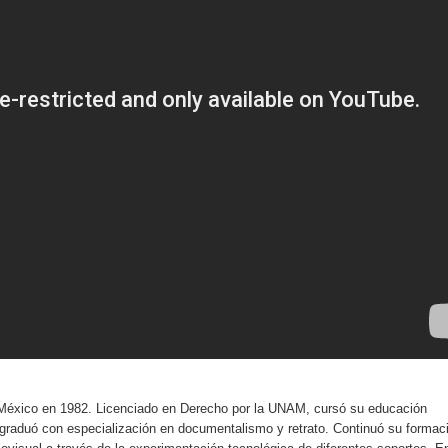
México en 1982. Licenciado en Derecho por la UNAM, cursó su educación
 graduó con especialización en documentalismo y retrato. Continuó su formac