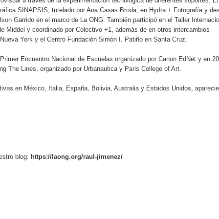
ovisual a través de la experimentación tecnológica de diferentes soportes. E
gráfica SINAPSIS, tutelado por Ana Casas Broda, en Hydra + Fotografía y de
elson Garrido en el marco de La ONG. También participó en el Taller Internaci
 de Middel y coordinado por Colectivo +1, además de en otros intercambios
de Nueva York y el Centro Fundación Simón I. Patiño en Santa Cruz.
l Primer Encuentro Nacional de Escuelas organizado por Canon EdNet y en 2
ing The Lines, organizado por Urbanautica y Paris College of Art.
tivas en México, Italia, España, Bolivia, Australia y Estados Unidos, apareci
estro blog:
https://laong.org/raul-jimenez/