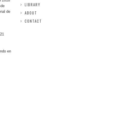
n 2018
LIBRARY
sde
onal de
ABOUT
CONTACT
021
endo en