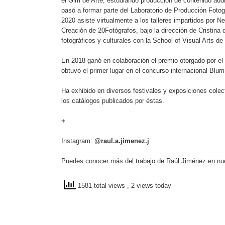
el Gim de Arte, estudiando producción de contenido audi
pasó a formar parte del Laboratorio de Producción Foto
2020 asiste virtualmente a los talleres impartidos por N
Creación de 20Fotógrafos, bajo la dirección de Cristina
fotográficos y culturales con la School of Visual Arts 
En 2018 ganó en colaboración el premio otorgado por e
obtuvo el primer lugar en el concurso internacional Blurr
Ha exhibido en diversos festivales y exposiciones colec
los catálogos publicados por éstas.
+
Instagram:
@raul.a.jimenez.j
Puedes conocer más del trabajo de Raúl Jiménez en nu
1581 total views
, 2 views today