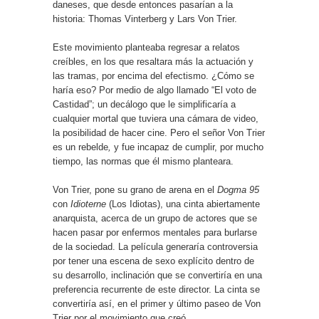
daneses, que desde entonces pasarían a la
historia: Thomas Vinterberg y Lars Von Trier.
Este movimiento planteaba regresar a relatos
creíbles, en los que resaltara más la actuación y
las tramas, por encima del efectismo. ¿Cómo se
haría eso? Por medio de algo llamado “El voto de
Castidad”; un decálogo que le simplificaría a
cualquier mortal que tuviera una cámara de video,
la posibilidad de hacer cine. Pero el señor Von Trier
es un rebelde
,
y fue incapaz de cumplir, por mucho
tiempo, las normas que él mismo planteara.
Von Trier, pone su grano de arena en el
Dogma 95
con
Idioterne
(Los Idiotas), una cinta abiertamente
anarquista, acerca de un grupo de actores que se
hacen pasar por enfermos mentales para burlarse
de la sociedad. La película generaría controversia
por tener una escena de sexo explícito dentro de
su desarrollo, inclinación que se convertiría en una
preferencia recurrente de este director. La cinta se
convertiría así, en el primer y último paseo de Von
Trier por el movimiento que creó.