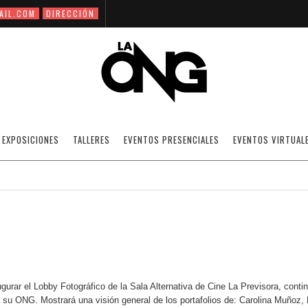
AIL.COM
DIRECCIÓN
COLECTIVO1 (EN LA GUIA DE EL UNIVERSAL
EXPOSICIONES
TALLERES
EVENTOS PRESENCIALES
EVENTOS VIRTUAL
12/02/2009
NOTICIAS
·
SIN CATEGORÍA
OFF
r el Lobby Fotográfico de la Sala Alternativa de Cine La Previsora, contin
 su ONG. Mostrará una visión general de los portafolios de: Carolina Muñoz, 