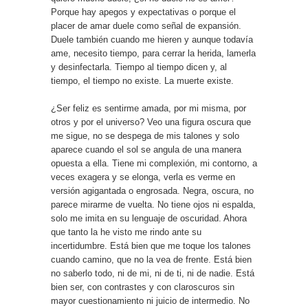
Porque hay apegos y expectativas o porque el
placer de amar duele como señal de expansión.
Duele también cuando me hieren y aunque todavía
ame, necesito tiempo, para cerrar la herida, lamerla
y desinfectarla. Tiempo al tiempo dicen y, al
tiempo, el tiempo no existe. La muerte existe.
¿Ser feliz es sentirme amada, por mi misma, por
otros y por el universo? Veo una figura oscura que
me sigue, no se despega de mis talones y solo
aparece cuando el sol se angula de una manera
opuesta a ella. Tiene mi complexión, mi contorno, a
veces exagera y se elonga, verla es verme en
versión agigantada o engrosada. Negra, oscura, no
parece mirarme de vuelta. No tiene ojos ni espalda,
solo me imita en su lenguaje de oscuridad. Ahora
que tanto la he visto me rindo ante su
incertidumbre. Está bien que me toque los talones
cuando camino, que no la vea de frente. Está bien
no saberlo todo, ni de mi, ni de ti, ni de nadie. Está
bien ser, con contrastes y con claroscuros sin
mayor cuestionamiento ni juicio de intermedio. No