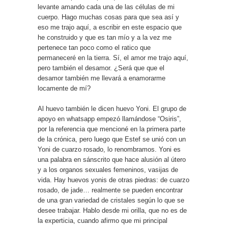
levante amando cada una de las células de mi
cuerpo. Hago muchas cosas para que sea así y
eso me trajo aquí, a escribir en este espacio que
he construido y que es tan mío y a la vez me
pertenece tan poco como el ratico que
permaneceré en la tierra. Sí, el amor me trajo aquí,
pero también el desamor. ¿Será que que el
desamor también me llevará a enamorarme
locamente de mí?
Al huevo también le dicen huevo Yoni. El grupo de
apoyo en whatsapp empezó llamándose “Osiris”,
por la referencia que mencioné en la primera parte
de la crónica, pero luego que Estef se unió con un
Yoni de cuarzo rosado, lo renombramos. Yoni es
una palabra en sánscrito que hace alusión al útero
y a los organos sexuales femeninos, vasijas de
vida. Hay huevos yonis de otras piedras: de cuarzo
rosado, de jade… realmente se pueden encontrar
de una gran variedad de cristales según lo que se
desee trabajar. Hablo desde mi orilla, que no es de
la experticia, cuando afirmo que mi principal