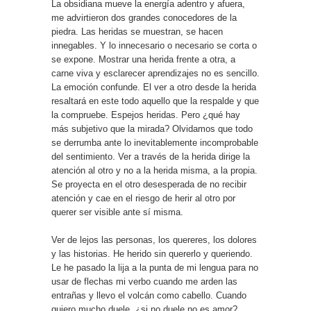
La obsidiana mueve la energía adentro y afuera,
me advirtieron dos grandes conocedores de la
piedra. Las heridas se muestran, se hacen
innegables. Y lo innecesario o necesario se corta o
se expone. Mostrar una herida frente a otra, a
carne viva y esclarecer aprendizajes no es sencillo.
La emoción confunde. El ver a otro desde la herida
resaltará en este todo aquello que la respalde y que
la compruebe. Espejos heridas. Pero ¿qué hay
más subjetivo que la mirada? Olvidamos que todo
se derrumba ante lo inevitablemente incomprobable
del sentimiento. Ver a través de la herida dirige la
atención al otro y no a la herida misma, a la propia.
Se proyecta en el otro desesperada de no recibir
atención y cae en el riesgo de herir al otro por
querer ser visible ante sí misma.
Ver de lejos las personas, los quereres, los dolores
y las historias. He herido sin quererlo y queriendo.
Le he pasado la lija a la punta de mi lengua para no
usar de flechas mi verbo cuando me arden las
entrañas y llevo el volcán como cabello. Cuando
quiero mucho duele, ¿si no duele no es amor?