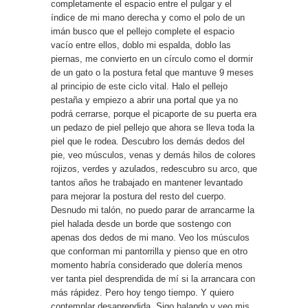
completamente el espacio entre el pulgar y el
índice de mi mano derecha y como el polo de un
imán busco que el pellejo complete el espacio
vacío entre ellos, doblo mi espalda, doblo las
piernas, me convierto en un círculo como el dormir
de un gato o la postura fetal que mantuve 9 meses
al principio de este ciclo vital. Halo el pellejo
pestaña y empiezo a abrir una portal que ya no
podrá cerrarse, porque el picaporte de su puerta era
un pedazo de piel pellejo que ahora se lleva toda la
piel que le rodea. Descubro los demás dedos del
pie, veo músculos, venas y demás hilos de colores
rojizos, verdes y azulados, redescubro su arco, que
tantos años he trabajado en mantener levantado
para mejorar la postura del resto del cuerpo.
Desnudo mi talón, no puedo parar de arrancarme la
piel halada desde un borde que sostengo con
apenas dos dedos de mi mano. Veo los músculos
que conforman mi pantorrilla y pienso que en otro
momento habría considerado que dolería menos
ver tanta piel desprendida de mí si la arrancara con
más rápidez. Pero hoy tengo tiempo. Y quiero
contemplar desaprendida. Sigo halando y veo mis