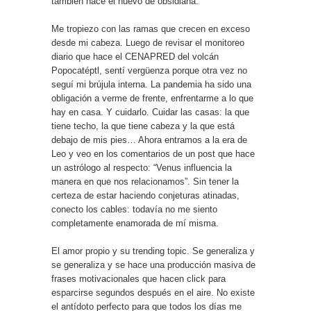
también hace el huevo de obsidiana.
Me tropiezo con las ramas que crecen en exceso
desde mi cabeza. Luego de revisar el monitoreo
diario que hace el CENAPRED del volcán
Popocatéptl, sentí vergüenza porque otra vez no
seguí mi brújula interna. La pandemia ha sido una
obligación a verme de frente, enfrentarme a lo que
hay en casa. Y cuidarlo. Cuidar las casas: la que
tiene techo, la que tiene cabeza y la que está
debajo de mis pies… Ahora entramos a la era de
Leo y veo en los comentarios de un post que hace
un astrólogo al respecto: “Venus influencia la
manera en que nos relacionamos”. Sin tener la
certeza de estar haciendo conjeturas atinadas,
conecto los cables: todavía no me siento
completamente enamorada de mí misma.
El amor propio y su trending topic. Se generaliza y
se generaliza y se hace una producción masiva de
frases motivacionales que hacen click para
esparcirse segundos después en el aire. No existe
el antídoto perfecto para que todos los días me