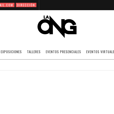
AIL.COM
DIRECCIÓN
CURSO DE EDICIÓN DE AUDIO
EXPOSICIONES
TALLERES
EVENTOS PRESENCIALES
EVENTOS VIRTUAL
13/06/2011
NOTICIAS
·
SIN CATEGORÍA
OFF