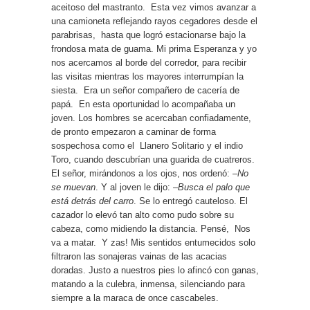
aceitoso del mastranto. Esta vez vimos avanzar a
una camioneta reflejando rayos cegadores desde el
parabrisas, hasta que logró estacionarse bajo la
frondosa mata de guama. Mi prima Esperanza y yo
nos acercamos al borde del corredor, para recibir
las visitas mientras los mayores interrumpían la
siesta. Era un señor compañero de cacería de
papá. En esta oportunidad lo acompañaba un
joven. Los hombres se acercaban confiadamente,
de pronto empezaron a caminar de forma
sospechosa como el Llanero Solitario y el indio
Toro, cuando descubrían una guarida de cuatreros.
El señor, mirándonos a los ojos, nos ordenó: –
No
se muevan
. Y al joven le dijo: –
Busca el palo que
está detrás del carro
. Se lo entregó cauteloso. El
cazador lo elevó tan alto como pudo sobre su
cabeza, como midiendo la distancia. Pensé, Nos
va a matar. Y zas! Mis sentidos entumecidos solo
filtraron las sonajeras vainas de las acacias
doradas. Justo a nuestros pies lo afincó con ganas,
matando a la culebra, inmensa, silenciando para
siempre a la maraca de once cascabeles.