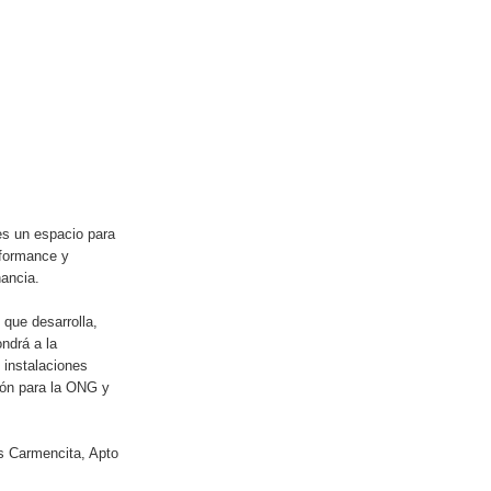
s un espacio para
erformance y
nancia.
que desarrolla,
ndrá a la
 instalaciones
ión para la ONG y
s Carmencita, Apto