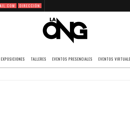
AIL.COM
DIRECCIÓN
EL ARTE FINANCIA EL ARTE
EXPOSICIONES
TALLERES
EVENTOS PRESENCIALES
EVENTOS VIRTUAL
18/02/2011
NOTICIAS
·
SIN CATEGORÍA
OFF