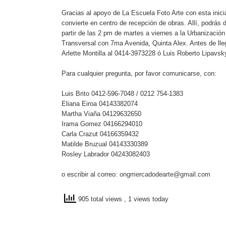
Gracias al apoyo de La Escuela Foto Arte con esta inici
convierte en centro de recepción de obras. Allí, podrás d
partir de las 2 pm de martes a viernes a la Urbanización
Transversal con 7ma Avenida, Quinta Alex. Antes de lle
Arlette Montilla al 0414-3973228 ó Luis Roberto Lipavs
Para cualquier pregunta, por favor comunicarse, con:
Luis Brito 0412-596-7048 / 0212 754-1383
Eliana Eiroa 04143382074
Martha Viaña 04129632650
Irama Gomez 04166294010
Carla Crazut 04166359432
Matilde Bruzual 04143330389
Rosley Labrador 04243082403
o escribir al correo:
ongmercadodearte@gmail.com
905 total views
, 1 views today