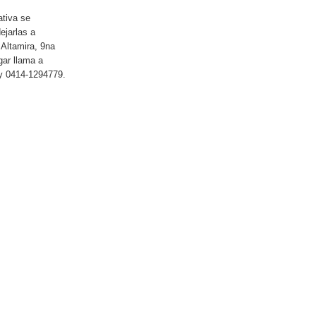
ativa se
ejarlas a
 Altamira, 9na
gar llama a
ky 0414-1294779.