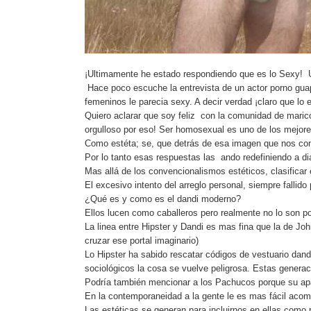
¡Ultimamente he estado respondiendo que es lo Sexy! U
Hace poco escuche la entrevista de un actor porno gu
femeninos le parecia sexy. A decir verdad ¡claro que lo 
Quiero aclarar que soy feliz con la comunidad de mari
orgulloso por eso! Ser homosexual es uno de los mejor
Como estéta; se, que detrás de esa imagen que nos co
Por lo tanto esas respuestas las ando redefiniendo a dia
Mas allá de los convencionalismos estéticos, clasifica
El excesivo intento del arreglo personal, siempre fallido
¿Qué es y como es el dandi moderno?
Ellos lucen como caballeros pero realmente no lo son po
La linea entre Hipster y Dandi es mas fina que la de Jo
cruzar ese portal imaginario)
Lo Hipster ha sabido rescatar códigos de vestuario dan
sociológicos la cosa se vuelve peligrosa. Estas generac
Podría también mencionar a los Pachucos porque su apa
En la contemporaneidad a la gente le es mas fácil acom
Las estéticas se generan para incluirnos en ellas com