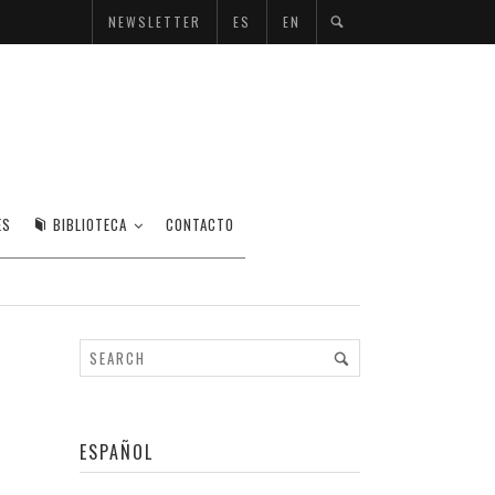
NEWSLETTER
ES
EN
N
ES
BIBLIOTECA
CONTACTO
DURÁN
OFF
ESPAÑOL