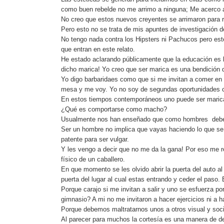
como buen rebelde no me arrimo a ninguna; Me acerco
No creo que estos nuevos creyentes se arrimaron para 
Pero esto no se trata de mis apuntes de investigación d
No tengo nada contra los Hipsters ni Pachucos pero est
que entran en este relato.
He estado aclarando públicamente que la educación es
dicho marica! Yo creo que ser marica es una bendición
Yo digo barbaridaes como que si me invitan a comer en 
mesa y me voy. Yo no soy de segundas oportunidades c
En estos tiempos contemporáneos uno puede ser maric
¿Qué es comportarse como macho?
Usualmente nos han enseñado que como hombres debemo
Ser un hombre no implica que vayas haciendo lo que se t
patente para ser vulgar.
Y les vengo a decir que no me da la gana! Por eso me re
físico de un caballero.
En que momento se les olvido abrir la puerta del auto al
puerta del lugar al cual estas entrando y ceder el paso.
Porque carajo si me invitan a salir y uno se esfuerza po
gimnasio? A mi no me invitaron a hacer ejercicios ni a 
Porque debemos maltratarnos unos a otros visual y socia
Al parecer para muchos la cortesía es una manera de de