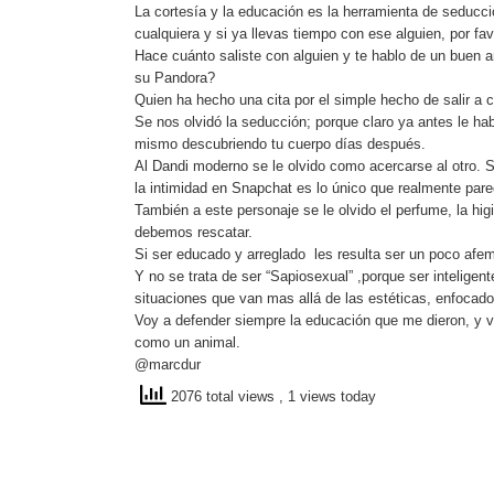
La cortesía y la educación es la herramienta de seducci
cualquiera y si ya llevas tiempo con ese alguien, por fa
Hace cuánto saliste con alguien y te hablo de un buen a
su Pandora?
Quien ha hecho una cita por el simple hecho de salir a c
Se nos olvidó la seducción; porque claro ya antes le ha
mismo descubriendo tu cuerpo días después.
Al Dandi moderno se le olvido como acercarse al otro. S
la intimidad en Snapchat es lo único que realmente pare
También a este personaje se le olvido el perfume, la hig
debemos rescatar.
Si ser educado y arreglado les resulta ser un poco af
Y no se trata de ser “Sapiosexual” ,porque ser inteligen
situaciones que van mas allá de las estéticas, enfocado
Voy a defender siempre la educación que me dieron, y vo
como un animal.
@marcdur
2076 total views
, 1 views today