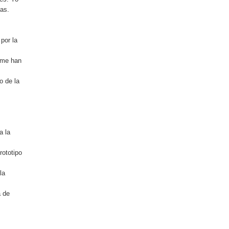
as.
por la
 me han
o de la
a la
rototipo
la
a de