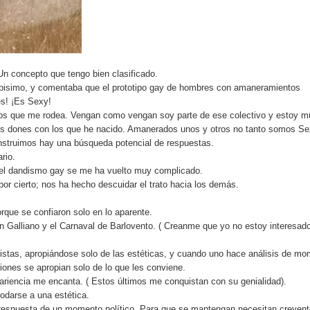
n concepto que tengo bien clasificado.
apisimo, y comentaba que el prototipo gay de hombres con amaneramientos
es! ¡Es Sexy!
cos que me rodea. Vengan como vengan soy parte de ese colectivo y estoy m
es dones con los que he nacido. Amanerados unos y otros no tanto somos Sex
nstruimos hay una búsqueda potencial de respuestas.
rio.
r el dandismo gay se me ha vuelto muy complicado.
 por cierto; nos ha hecho descuidar el trato hacia los demás.
rque se confiaron solo en lo aparente.
hn Galliano y el Carnaval de Barlovento. ( Creanme que yo no estoy interesad
distas, apropiándose solo de las estéticas, y cuando uno hace análisis de m
iones se apropian solo de lo que les conviene.
riencia me encanta. ( Estos últimos me conquistan con su genialidad).
odarse a una estética.
o respuesta de un momento político. Para que se mantengan necesitan creyent