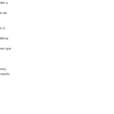
nder a
ia de
r si
blicar
creo que
Sexy.
omporto