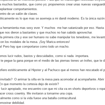
 a muchos bastardos, que como yo; proponemos crear unas nuevas vanguardi
replantear comportamientos.
entro de un salón de clases.
éticamente es lo que mas se asemeja a mi dandi moderno. Es la única razón 
 la herramienta mas sexy ever. Y muchos me han satanizado por eso. Hasta
 que nos dieron a bastantes y que muchos no han sabido aprovechar.
la primera cita y ese ser humano no sabe manipular los tenedores, me levant
on los modales de la mesa. ¡Soy Marica entonces!
a! Pero hay que comportarse como todo un macho.
s lucir rudos, bastos y descuidados, como si nada importara.
e pegue la gana porque en el medio de las piernas tienes un trofeo, que te d
fiero estéticamente al Hipster y al Pachuco que al menos han rescatado el p
 invitado? O arrimar la silla en la mesa para acomodar al acompañante. Abrir 
 En que momento la cortesia dejo de existir?
r lucir apropiado, me encuentro con que mi cita va en shorts deportivos o rop
hacer cross cowntry. Me invitaron a tomarme una copa.
lmente como si la vida fuese una batalla contracultural.
mostrar debilidad.