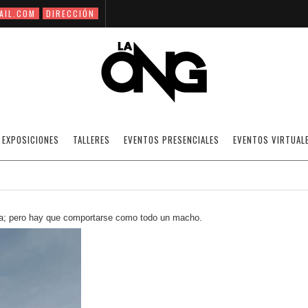
AIL.COM
DIRECCIÓN
EL DANDI MODERNO / POR MARCOS DURÁ
EXPOSICIONES
TALLERES
EVENTOS PRESENCIALES
EVENTOS VIRTUAL
ARTICULOS
·
UNAS CUANTAS REALIDADES ALTERADAS / MARCOS 
a; pero hay que comportarse como todo un macho.