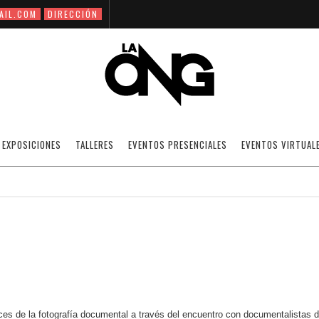
AIL.COM
DIRECCIÓN
EL DOCUMENTALISMO Y SUS FORMAS
EXPOSICIONES
TALLERES
EVENTOS PRESENCIALES
EVENTOS VIRTUAL
18/02/2010
NOTICIAS
·
SIN CATEGORÍA
OFF
ances de la fotografía documental a través del encuentro con documentalistas 