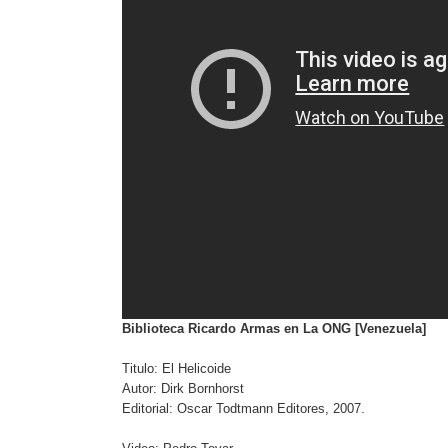
Biblioteca Ricardo Armas en La ONG [Venezuela]
Titulo: El Helicoide
Autor: Dirk Bornhorst
Editorial: Oscar Todtmann Editores, 2007.