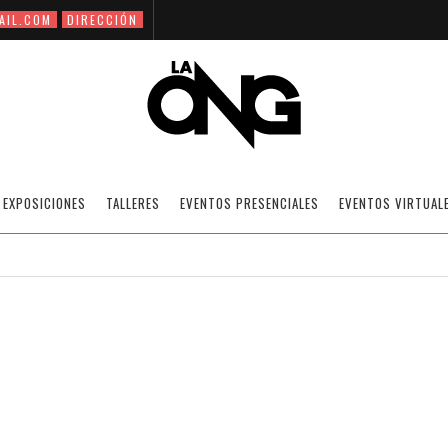
AIL.COM
DIRECCIÓN
NACIONAL – LUNES 17 DE NOVIEMBRE DE 
EXPOSICIONES
TALLERES
EVENTOS PRESENCIALES
EVENTOS VIRTUAL
12/02/2009
NOTICIAS
·
SIN CATEGORÍA
OFF