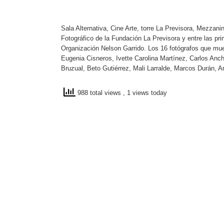
Sala Alternativa, Cine Arte, torre La Previsora, Mezzan
Fotográfico de la Fundación La Previsora y entre las pri
Organización Nelson Garrido. Los 16 fotógrafos que mu
Eugenia Cisneros, Ivette Carolina Martínez, Carlos Anche
Bruzual, Beto Gutiérrez, Mali Larralde, Marcos Durán, A
988 total views
, 1 views today