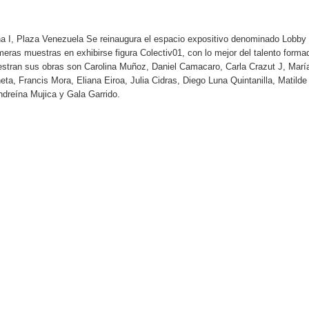
ina I, Plaza Venezuela Se reinaugura el espacio expositivo denominado Lobby
meras muestras en exhibirse figura Colectiv01, con lo mejor del talento forma
estran sus obras son Carolina Muñoz, Daniel Camacaro, Carla Crazut J, Marí
ta, Francis Mora, Eliana Eiroa, Julia Cidras, Diego Luna Quintanilla, Matilde
ndreína Mujica y Gala Garrido.