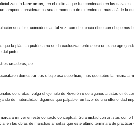
ficial zarista
Lermontov
, -en el exilio al que fue condenado en las salvajes
que tampoco consideramos sea el momento de extendernos más allá de la cur
culación sensible, coincidencias tal vez, con el espacio ético con el que nos
s que la plástica pictórica no se da exclusivamente sobre un plano agregando
 del pintor.
stros creadores, so
necesitaron demostrar tras o bajo esa superficie, más que sobre la misma a 
riales concretas, valga el ejemplo de Reverón o de algunos artistas cinético
ando de materialidad, digamos que palpable, en favor de una ulterioridad imp
enmarca a mí ver en este contexto conceptual. Su amistad con artistas como 
cial en las obras de manchas amorfas que este último terminara de practicar 