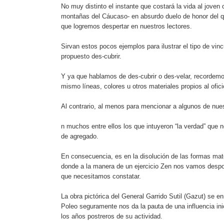
No muy distinto el instante que costará la vida al joven o
montañas del Cáucaso- en absurdo duelo de honor del 
que logremos despertar en nuestros lectores.
Sirvan estos pocos ejemplos para ilustrar el tipo de vin
propuesto des-cubrir.
Y ya que hablamos de des-cubrir o des-velar, recordemo
mismo líneas, colores u otros materiales propios al oficio
Al contrario, al menos para mencionar a algunos de nue
n muchos entre ellos los que intuyeron “la verdad” que 
de agregado.
En consecuencia, es en la disolución de las formas mate
donde a la manera de un ejercicio Zen nos vamos despoj
que necesitamos constatar.
La obra pictórica del General Garrido Sutil (Gazut) se 
Poleo seguramente nos da la pauta de una influencia ini
los años postreros de su actividad.