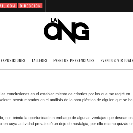
AIL.COM
DIRECCIÓN
STICO TRAS LA CORTINA MILITAR / POR
EXPOSICIONES
TALLERES
EVENTOS PRESENCIALES
EVENTOS VIRTUAL
03/08/2018
ARTÍCULOS ESPECIALES
OFF
las conclusiones en el establecimiento de criterios por los que me regiré en
valores acostumbrados en el análisis de la obra plástica de alguien que se ha
do, nos brinda la oportunidad sin embargo de algunas ventajas que deseamos
 en cuya actividad prevaleció un dejo de nostalgia, por ello mismo quizás u