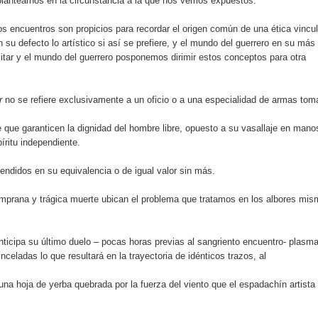
plantearnos en la circunstancia a la que nos vemos expuestos.
s encuentros son propicios para recordar el origen común de una ética vincu
 su defecto lo artístico si así se prefiere, y el mundo del guerrero en su más 
ilitar y el mundo del guerrero posponemos dirimir estos conceptos para otra
r
no se refiere exclusivamente a un oficio o a una especialidad de armas toma
que garanticen la dignidad del hombre libre, opuesto a su vasallaje en mano
íritu independiente.
tendidos en su equivalencia o de igual valor sin más.
mprana y trágica muerte ubican el problema que tratamos en los albores mi
ticipa su último duelo – pocas horas previas al sangriento encuentro- plasm
celadas lo que resultará en la trayectoria de idénticos trazos, al
una hoja de yerba quebrada por la fuerza del viento que el espadachín artista