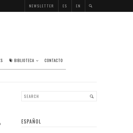
NEWSLETTER
ES
EN
 MIGUEL VON DANGEL
ES
BIBLIOTECA
CONTACTO
ESPAÑOL
n