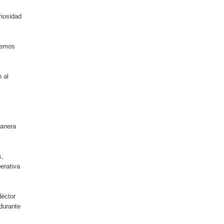
iosidad
 hemos
 al
manera
s,
erativa
Héctor
durante