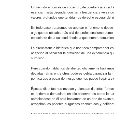
Un sentido entonces de vocación, de obediencia a un llam
esencia, hasta degradar con harta frecuencia y verse co
valores profundos que tendríamos derecho esperar del 
En todo caso trataremos de abordar el fenómeno desde 
algo que se ubicaba más allá del profesionalismo como 
consciente de la soledad desde la que intenta comunicar
La circunstancia histórica que nos toca compartir por 
acepción al banalizar la gravedad de una experiencia que 
sumisión.
Pero cuando hablamos de libertad obviamente hablamos d
décadas
atrás entre otros poderes debía garantizar la i
política que a pesar del riesgo que nos puede llegar a si
Épocas distintas nos revelan y plantean distintas formas
extendernos demasiado en ello observemos como los arti
apropiándose de él para hablarnos de un arte de avanzad
arrogaban los poderes burgueses económicos y polític