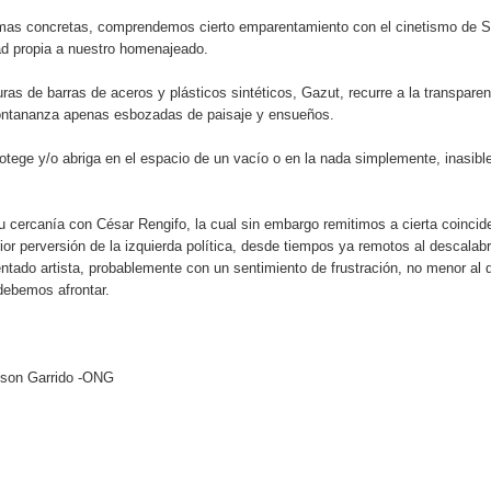
formas concretas, comprendemos cierto emparentamiento con el cinetismo de S
dad propia a nuestro homenajeado.
ras de barras de aceros y plásticos sintéticos, Gazut, recurre a la transparen
 lontananza apenas esbozadas de paisaje y ensueños.
otege y/o abriga en el espacio de un vacío o en la nada simplemente, inasibl
 cercanía con César Rengifo, la cual sin embargo remitimos a cierta coincid
or perversión de la izquierda política, desde tiempos ya remotos al descalab
ntado artista, probablemente con un sentimiento de frustración, no menor al 
 debemos afrontar.
elson Garrido -ONG