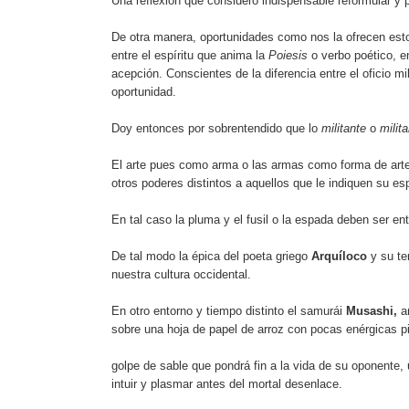
Una reflexión que considero indispensable reformular y 
De otra manera, oportunidades como nos la ofrecen esto
entre el espíritu que anima la
Poiesis
o verbo poético, en
acepción. Conscientes de la diferencia entre el oficio m
oportunidad.
Doy entonces por sobrentendido que lo
militante
o
milita
El arte pues como arma o las armas como forma de arte 
otros poderes distintos a aquellos que le indiquen su esp
En tal caso la pluma y el fusil o la espada deben ser en
De tal modo la épica del poeta griego
Arquíloco
y su te
nuestra cultura occidental.
En otro entorno y tiempo distinto el samurái
Musashi,
an
sobre una hoja de papel de arroz con pocas enérgicas pin
golpe de sable que pondrá fin a la vida de su oponente, 
intuir y plasmar antes del mortal desenlace.