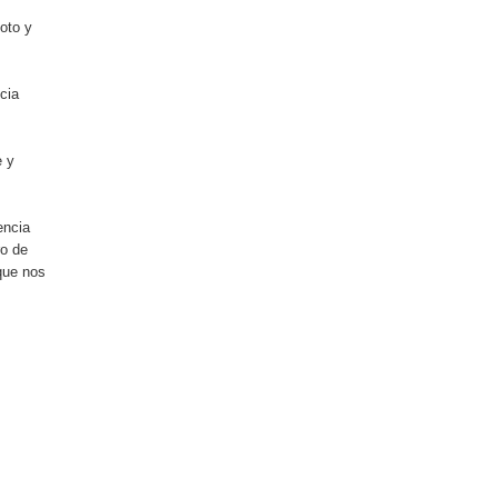
oto y
cia
e y
encia
ro de
que nos