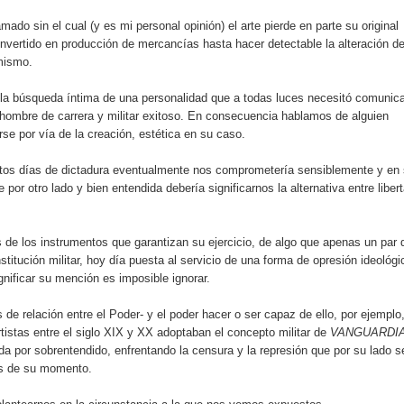
ado sin el cual (y es mi personal opinión) el arte pierde en parte su original
nvertido en producción de mercancías hasta hacer detectable la alteración de
mismo.
la búsqueda íntima de una personalidad que a todas luces necesitó comunic
hombre de carrera y militar exitoso. En consecuencia hablamos de alguien
se por vía de la creación, estética en su caso.
estos días de dictadura eventualmente nos comprometería sensiblemente y en 
por otro lado y bien entendida debería significarnos la alternativa entre liber
e los instrumentos que garantizan su ejercicio, de algo que apenas un par 
nstitución militar, hoy día puesta al servicio de una forma de opresión ideológi
gnificar su mención es imposible ignorar.
 de relación entre el Poder- y el poder hacer o ser capaz de ello, por ejemplo,
stas entre el siglo XIX y XX adoptaban el concepto militar de
VANGUARDI
a por sobrentendido, enfrentando la censura y la represión que por su lado s
os de su momento.