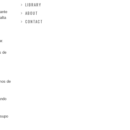
LIBRARY
lante
ABOUT
alta
CONTACT
r.
s de
smos de
ando
 supo