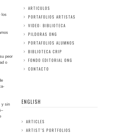
ARTICULOS
 los
PORTAFOLIOS ARTISTAS
VIDEO: BIBLIOTECA
arnos
PILDORAS ONG
PORTAFOLIOS ALUMNOS
BIBLIOTECA CRIP
su peor
FONDO EDITORIAL ONG
tad o
CONTACTO
de
ca-
ENGLISH
 y sin
A
–
e
ARTICLES
ARTIST’S PORTFOLIOS