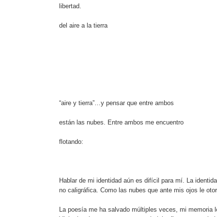
libertad.
del aire a la tierra
“aire y tierra”…y pensar que entre ambos
están las nubes. Entre ambos me encuentro
flotando:
Hablar de mi identidad aún es difícil para mí. La iden
no caligráfica. Como las nubes que ante mis ojos le otor
La poesía me ha salvado múltiples veces, mi memoria lo 