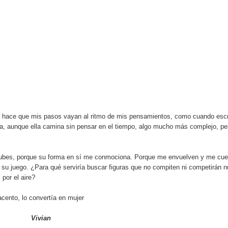
Eso hace que mis pasos vayan al ritmo de mis pensamientos, como cuando esc
sa, aunque ella camina sin pensar en el tiempo, algo mucho más complejo, pe
nubes, porque su forma en sí me conmociona. Porque me envuelven y me cue
u juego. ¿Para qué serviría buscar figuras que no compiten ni competirán 
 por el aire?
acento, lo convertía en mujer
Vivian