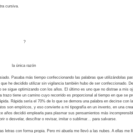
tra cursiva.
?
la única razón
iado. Pasaba más tiempo confeccionando las palabras que utilizándolas par
 que he decidido utilizar sin vigilancia también hubo de ser confeccionado. D
ño se sigue optimizando con los años. El último es uno que no distrae a mis o
 trazo tiene un camino cuyo recorrido es proporcional al tiempo en que se p
ápida. Rápida sería el 70% de lo que se demora una palabra en decirse con l
atos son empíricos, y eso convierte a mi tipografía en un invento, en una cre
i hace años decidió emplearla para plasmar sus pensamientos más incomprensib
ir o desvelar, descifrar o revisar, imitar o sublimar… para salvarse.
s letras con forma propia. Pero mi abuela me llevó a las nubes. A ellas me ll