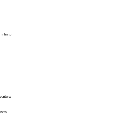
infinito
critura
énero.