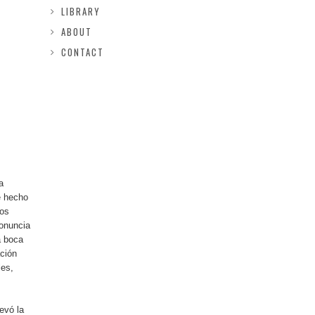
LIBRARY
ABOUT
CONTACT
a
e hecho
jos
ronuncia
a boca
ación
les,
evó la