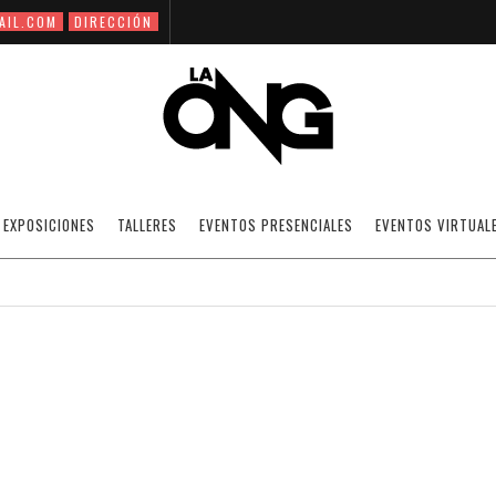
AIL.COM
DIRECCIÓN
ENSAYO NO BINARIO / ANA MIRABAL.
EXPOSICIONES
TALLERES
EVENTOS PRESENCIALES
EVENTOS VIRTUAL
15/03/2021
LA CELDA HERMOSA / ANA MIRABAL
OFF