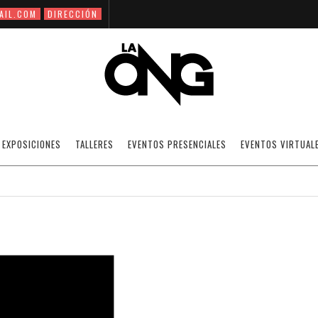
AIL.COM
DIRECCIÓN
EZEQUIEL CARÍAS
EXPOSICIONES
TALLERES
EVENTOS PRESENCIALES
EVENTOS VIRTUAL
08/11/2021
PORTAFOLIOS : ALUMNOS.
OFF