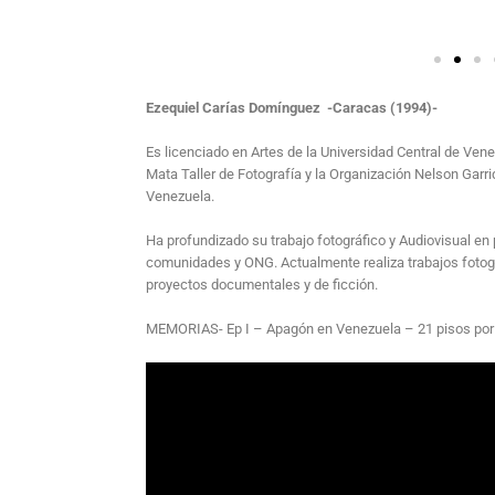
Ezequiel Carías Domínguez -Caracas (1994)-
Es licenciado en Artes de la Universidad Central de Ven
Mata Taller de Fotografía y la Organización Nelson Garri
Venezuela.
Ha profundizado su trabajo fotográfico y Audiovisual en
comunidades y ONG. Actualmente realiza trabajos fotográ
proyectos documentales y de ficción.
MEMORIAS- Ep I – Apagón en Venezuela – 21 pisos por 