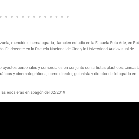
ezuela, mención cinematografía, también estudió en la Escuela Foto Arte, en Ro
do. Es docente en la Escuela Nacional de Cine y la Universidad Audiovisual de
 proyectos personales y comerciales en conjunto con artistas plásticos, cineast
ficos y cinematográficos, como director, guionista y director de fotografía en
las escaleras en apagón del 02/2019