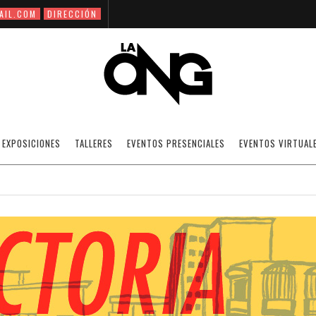
AIL.COM
DIRECCIÓN
OS PARTICIPANTES LA VICTORIA EN UN C
EXPOSICIONES
TALLERES
EVENTOS PRESENCIALES
EVENTOS VIRTUAL
23/06/2016
NOTICIAS
OFF