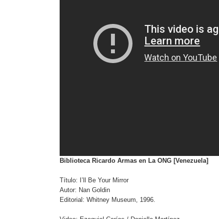
Biblioteca Ricardo Armas en La ONG [Venezuela]
Título: I’ll Be Your Mirror
Autor: Nan Goldin
Editorial: Whitney Museum, 1996.