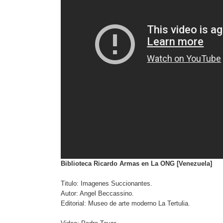
Biblioteca Ricardo Armas en La ONG [Venezuela]
Titulo: Imagenes Succionantes.
Autor: Angel Beccassino.
Editorial: Museo de arte moderno La Tertulia.