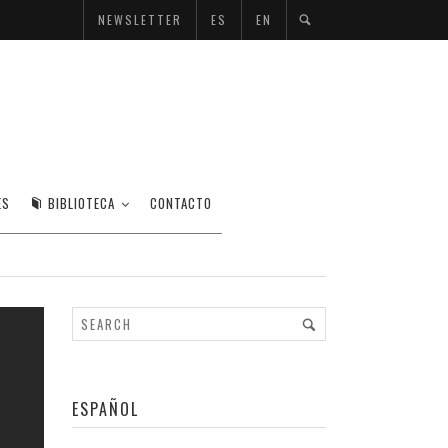
NEWSLETTER
ES
EN
INO
ES
BIBLIOTECA
CONTACTO
ESPAÑOL