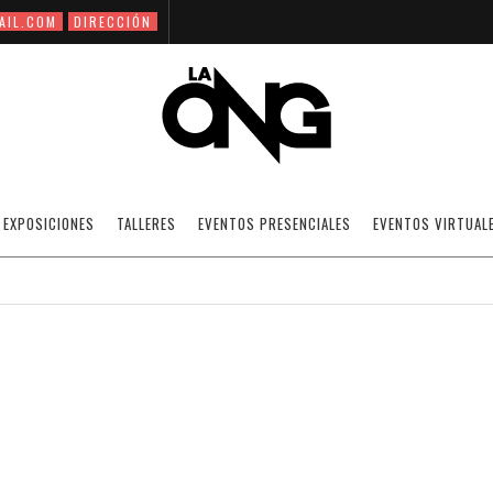
AIL.COM
DIRECCIÓN
LA AZOTEA PISO EXPERIMENTAL
EXPOSICIONES
TALLERES
EVENTOS PRESENCIALES
EVENTOS VIRTUAL
12/02/2009
NOTICIAS
·
SIN CATEGORÍA
OFF