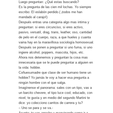
Luego preguntan: ¿Qué estas buscando?
Es la pregunta de las cien mil lochas. Yo siempre
escribo: El eslabón perdido.( ¡todos me han
mandado al carajo!)
Después entras una categoria algo mas intima y
preguntan: si eres circunciso, si eres activo,
pasivo, versatil, drag, trans, leather, oso, cantidad
de pelo en el cuerpo, raza, a que hueles y cuanta
vaina hay en la maravillosa sociología homosexual.
Después se ponen a preguntar si uno fuma, si uno
ingiere alcohol, poppers, mascota, hijos, etc.
Ahora nos detenemos y preguntan la cosa mas
innecesaria que se le puede preguntar a alguien en
la vida: hobbie.
Coñuesumadre que clase de ser humano tiene un
hobbie? Yo jamás le voy a hacer esa pregunta a
ningún hombre con el que salga.
Imagínense el panorama: sales con un tipo, vas a
un barcito chevere, el tipo luce cool, educado, con
nivel, te gusta y en medio del segundo Martini te
dice: yo colecciono carritos de carrera y tu?
– Uno se para y se va.-
Asunto: te vas arrecho y maquinando como ir a