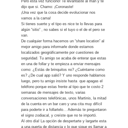
Pero esta vez funcionó! Te levantaste al man y te
dijo que si. Chamo: ¡Coronaste!
¡Una vez que la cosa decide evolucionar nos
vamos a la cama!
Si tienes suerte y el tipo es nice te lo llevas para
algún “sitio” , no sabes si el tuyo o el de el pero se
van.
De cualquier forma hacemos un “share location” al
mejor amigo para informarle donde estamos
localizados geográficamente por cuestiones de
seguridad. Tu amigo se acaba de enterar que estas
en una de follar y te empieza a enviar mensajes
como: ¿Estás de brinquitos no? ¿Cuéntame como
es? ¿De cual app salió? Y uno responde hablamos
luego, pero tu amigo insiste hasta que apagas el
teléfono porque estas frente al tipo que te costo 2
semanas de mensajes de texto, varias
conversaciones telefónicas, unos Martinis, la mitad
de la cuenta en un bar caro y una cita muy difícil
para poderte ir a follartelo… Además te preguntaron
el signo zodiacal, y creíste que no te importó.
Al otro día! La opción de despertarte y largarte esta
a una puerta de distancia y lo que sigue es llamar a