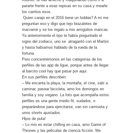
pararte frente a esas repisas en su casa y mearle
los carritos esos.
Quien carajo en el 2016 tiene un hobbie? A mi me
preguntan eso y digo que tejo brazaletes de
macramé y se los regalo a mis amigüitos maricas.
Ya anteriormente el tipo te había preguntado el
signo del zodiaco, uno se atragantó con el Martini
y hasta habíamos hablado de la rueda de la
fortuna.
Pero concentrémonos en las categorías de los
perfiles de las app de ligue, porque antes de llegar
al barcito cool hay que pasar por aqui.
En sus perfiles describen:
– Me encanta la playa, la montaña, el cine, salir a
caminar, pasear bicicleta, amo los domingos en
familia y soy vegano. La foto que acompaña estos
perfiles es una gente medio fit, sudados, o
preparándose para ejercitarse, van sin camiseta y
unos shorts ajustados.
Hijos de puta!
– Lo mio es estar chilling en casa, amo Game of
Thrones y las peliculas de ciencia ficción. Me