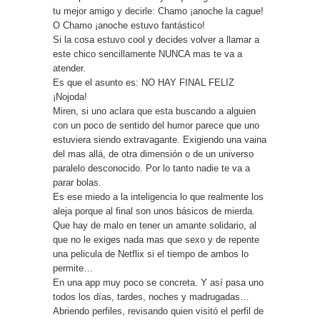
tu mejor amigo y decirle: Chamo ¡anoche la cague!
O Chamo ¡anoche estuvo fantástico!
Si la cosa estuvo cool y decides volver a llamar a
este chico sencillamente NUNCA mas te va a
atender.
Es que el asunto es: NO HAY FINAL FELIZ
¡Nojoda!
Miren, si uno aclara que esta buscando a alguien
con un poco de sentido del humor parece que uno
estuviera siendo extravagante. Exigiendo una vaina
del mas allá, de otra dimensión o de un universo
paralelo desconocido. Por lo tanto nadie te va a
parar bolas.
Es ese miedo a la inteligencia lo que realmente los
aleja porque al final son unos básicos de mierda.
Que hay de malo en tener un amante solidario, al
que no le exiges nada mas que sexo y de repente
una pelicula de Netflix si el tiempo de ambos lo
permite…
En una app muy poco se concreta. Y así pasa uno
todos los días, tardes, noches y madrugadas…
Abriendo perfiles, revisando quien visitó el perfil de