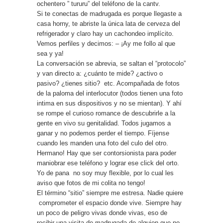
ochentero ” tururu” del teléfono de la cantv.
Si te conectas de madrugada es porque llegaste a
casa horny, te abriste la única lata de cerveza del
refrigerador y claro hay un cachondeo implícito.
Vemos perfiles y decimos: – ¡Ay me follo al que
sea y ya!
La conversación se abrevia, se saltan el “protocolo”
y van directo a: ¿cuánto te mide? ¿activo o
pasivo? ¿tienes sitio? etc. Acompañada de fotos
de la paloma del interlocutor (todos tienen una foto
intima en sus dispositivos y no se mientan). Y ahí
se rompe el curioso romance de descubrirle a la
gente en vivo su genitalidad. Todos jugamos a
ganar y no podemos perder el tiempo. Fíjense
cuando les manden una foto del culo del otro.
Hermano! Hay que ser contorsionista para poder
maniobrar ese teléfono y lograr ese click del orto.
Yo de pana no soy muy flexible, por lo cual les
aviso que fotos de mi colita no tengo!
El término “sitio” siempre me estresa. Nadie quiere
comprometer el espacio donde vive. Siempre hay
un poco de peligro vivas donde vivas, eso de
recibir una visita de madrugada de alguien que no