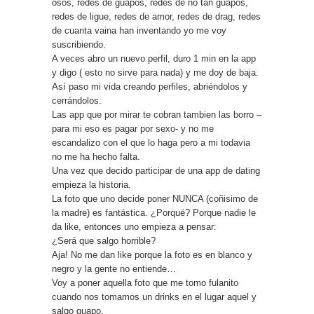
osos, redes de guapos, redes de no tan guapos,
redes de ligue, redes de amor, redes de drag, redes
de cuanta vaina han inventando yo me voy
suscribiendo.
A veces abro un nuevo perfil, duro 1 min en la app
y digo ( esto no sirve para nada) y me doy de baja.
Así paso mi vida creando perfiles, abriéndolos y
cerrándolos.
Las app que por mirar te cobran tambien las borro –
para mi eso es pagar por sexo- y no me
escandalizo con el que lo haga pero a mi todavia
no me ha hecho falta.
Una vez que decido participar de una app de dating
empieza la historia.
La foto que uno decide poner NUNCA (coñisimo de
la madre) es fantástica. ¿Porqué? Porque nadie le
da like, entonces uno empieza a pensar:
¿Será que salgo horrible?
Aja! No me dan like porque la foto es en blanco y
negro y la gente no entiende…
Voy a poner aquella foto que me tomo fulanito
cuando nos tomamos un drinks en el lugar aquel y
salgo guapo.