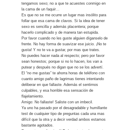
tengamos sexo; no a que te acuestes conmigo en
la cama de un faquir…
Es que no se me ocurre un lugar mas insólito para
follar que esa cama de clavos. Si la idea de tener
sexo es sencilla y además placentera; porque
hacerlo complicado y de manera tan estupida.
Por favor cuando no les guste alguien díganselo de
frente. No hay forma de suavizar ese juicio. ¡No te
gusta! Y no te va a gustar, por mas que trates.
No puedes hacer nada al respecto; pero por favor
sean honestos; porque si no lo hacen, los van a
putear y después no digan que no se los advertí.
El “no me gustas” te ahorra horas de teléfono con
cuanto amigo paño de lagrimas tienes intentando
deliberar en que fallaste. Además el sentirnos
culpables, y esa horrible esa sensación de
flajelamiento.
Amigo: No fallaste! Saliste con un imbecil.
Ya uno ha pasado por el desagradable y humillante
test de cualquier tipo de preguntas cada una mas
difícil que la otra y a decir verdad ambos estamos
bastante agotados.