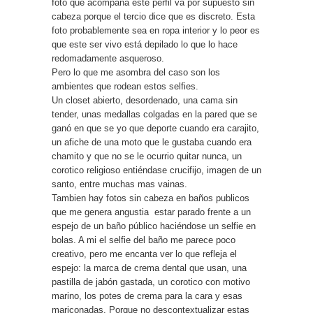
foto que acompaña este perfil va por supuesto sin
cabeza porque el tercio dice que es discreto. Esta
foto probablemente sea en ropa interior y lo peor es
que este ser vivo está depilado lo que lo hace
redomadamente asqueroso.
Pero lo que me asombra del caso son los
ambientes que rodean estos selfies.
Un closet abierto, desordenado, una cama sin
tender, unas medallas colgadas en la pared que se
ganó en que se yo que deporte cuando era carajito,
un afiche de una moto que le gustaba cuando era
chamito y que no se le ocurrio quitar nunca, un
corotico religioso entiéndase crucifijo, imagen de un
santo, entre muchas mas vainas.
Tambien hay fotos sin cabeza en baños publicos
que me genera angustia estar parado frente a un
espejo de un baño público haciéndose un selfie en
bolas. A mi el selfie del baño me parece poco
creativo, pero me encanta ver lo que refleja el
espejo: la marca de crema dental que usan, una
pastilla de jabón gastada, un corotico con motivo
marino, los potes de crema para la cara y esas
mariconadas. Porque no descontextualizar estas