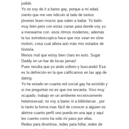
jodido.
Yo no soy de ir a bares gay, porque a mi edad,
siento que me veo ridiculo al lado de tantos
jóvenes buen mozos que salen a bailar. Yo bailo
muy bien pero con estas canas para donde voy yo
a menearme con esos ritmos modernos, además
la luz estroboscopica hace que nos vean en slow
motion, cosa cual altera aún más mis estados de
histeria.
Menos mal que estoy bien claro en esto. Sugar
Daddy en un bar de locas jamas!
Pues resulta que yo ando soltero y buscando! Esa
es la definición en la que calificamos en las app de
dating.
Yo he estado en cuanta red social gay ha existido y
si me preguntan no es que me encanta. Vivo muy
ocupado, trabajo en un ambiente excesivamente
heterosexual, no voy a bares ni a bibliotecas , por
lo tanto la forma mas fácil de conocer a alguien es
abrirse cuanto perfil uno pueda en una app y aquí
les cuento como ha sido mi paso por ellas.
Redes para divertirse, redes para follar, redes de