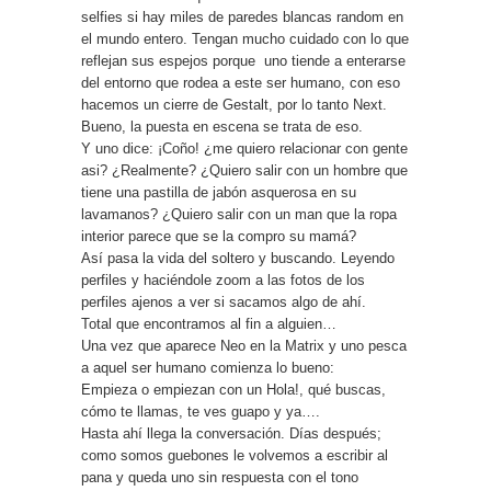
selfies si hay miles de paredes blancas random en
el mundo entero. Tengan mucho cuidado con lo que
reflejan sus espejos porque uno tiende a enterarse
del entorno que rodea a este ser humano, con eso
hacemos un cierre de Gestalt, por lo tanto Next.
Bueno, la puesta en escena se trata de eso.
Y uno dice: ¡Coño! ¿me quiero relacionar con gente
asi? ¿Realmente? ¿Quiero salir con un hombre que
tiene una pastilla de jabón asquerosa en su
lavamanos? ¿Quiero salir con un man que la ropa
interior parece que se la compro su mamá?
Así pasa la vida del soltero y buscando. Leyendo
perfiles y haciéndole zoom a las fotos de los
perfiles ajenos a ver si sacamos algo de ahí.
Total que encontramos al fin a alguien…
Una vez que aparece Neo en la Matrix y uno pesca
a aquel ser humano comienza lo bueno:
Empieza o empiezan con un Hola!, qué buscas,
cómo te llamas, te ves guapo y ya….
Hasta ahí llega la conversación. Días después;
como somos guebones le volvemos a escribir al
pana y queda uno sin respuesta con el tono