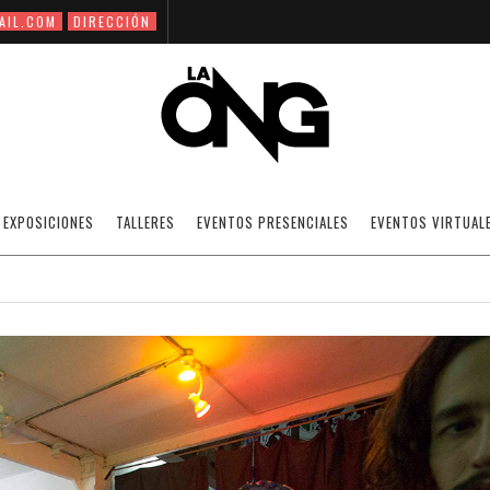
AIL.COM
DIRECCIÓN
LA ONG ACÚSTICA: CORALES
EXPOSICIONES
TALLERES
EVENTOS PRESENCIALES
EVENTOS VIRTUAL
01/07/2016
VIDEO: CONFERENCIAS
OFF