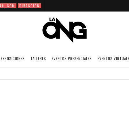
AIL.COM
DIRECCIÓN
LA SONORA ONG
EXPOSICIONES
TALLERES
EVENTOS PRESENCIALES
EVENTOS VIRTUAL
07/05/2009
NOTICIAS
·
SIN CATEGORÍA
OFF