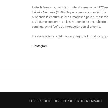
Lisbeth Mendoza
, nacida un 4 de Noviembre de 1977 en
Leipzig-Alemania (2009). Soy una persona que disfruta del
buscando la captura de esas imágenes para el recuerdo
el 2015 me encuentro en la ONG donde he descubierto mi 
continua de mi “yo” y su interacción con el entorno.
Loca empedernida del blanco y negro, la luz natural y qu
+Instagram
EL ESPACIO DE LOS QUE NO TENEMOS ESPACIO