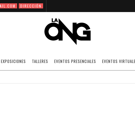
AIL.COM
DIRECCIÓN
NO MAS DE CINCO
EXPOSICIONES
TALLERES
EVENTOS PRESENCIALES
EVENTOS VIRTUAL
11/02/2009
NOTICIAS
·
SIN CATEGORÍA
OFF