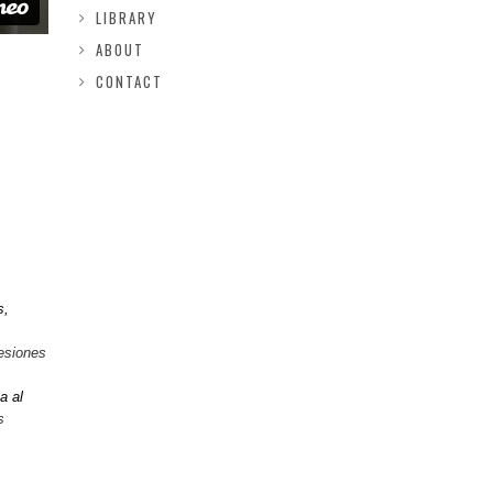
LIBRARY
ABOUT
CONTACT
s,
sesiones
a al
s