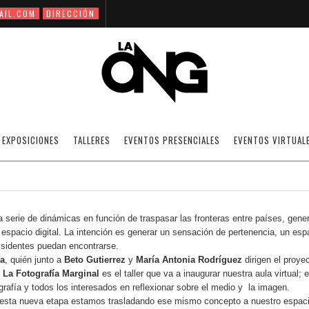
AIL.COM
DIRECCIÓN
NUEVA AULA VIRTUAL EN LA ONG.
EXPOSICIONES
TALLERES
EVENTOS PRESENCIALES
EVENTOS VIRTUAL
17/02/2016
NOTICIAS
OFF
serie de dinámicas en función de traspasar las fronteras entre países, gene
 espacio digital. La intención es generar un sensación de pertenencia, un esp
disidentes puedan encontrarse.
za
, quién junto a
Beto Gutierrez
y
María Antonia Rodríguez
dirigen el proye
e La Fotografía Marginal
es el taller que va a inaugurar nuestra aula virtual; 
ografía y todos los interesados en reflexionar sobre el medio y la imagen.
n esta nueva etapa estamos trasladando ese mismo concepto a nuestro espac