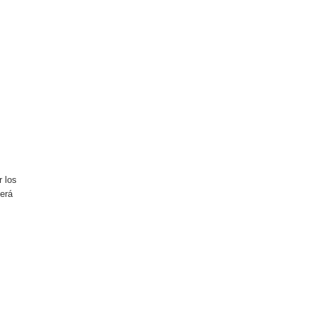
r los
berá