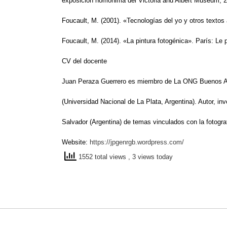
exposición homónima del Victoria and Albert Museum, 2
Foucault, M. (2001). «Tecnologías del yo y otros textos 
Foucault, M. (2014). «La pintura fotogénica». París: Le p
CV del docente
Juan Peraza Guerrero es miembro de La ONG Buenos Air
(Universidad Nacional de La Plata, Argentina). Autor, in
Salvador (Argentina) de temas vinculados con la fotogr
Website:
https://jpgenrgb.wordpress.
com/
1552 total views
, 3 views today