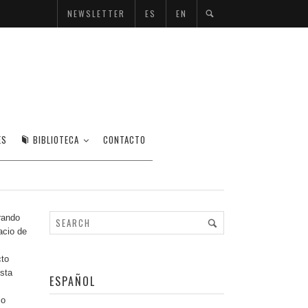
NEWSLETTER
ES
EN
ES
BIBLIOTECA
CONTACTO
rando
acio de
cto
esta
ESPAÑOL
io