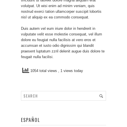
tincidunt ut laoreet dolore magna aliquam erat
volutpat. Ut wisi enim ad minim veniam, quis
nostrud exerci tation ullamcorper suscipit lobortis
nisl ut aliquip ex ea commodo consequat.
Duis autem vel eum iriure dolor in hendrerit in
vulputate velit esse molestie consequat, vel illum
dolore eu feugiat nulla facilisis at vero eros et
accumsan et iusto odio dignissim qui blandit
praesent luptatum zzril delenit augue duis dolore te
feugait nulla facilisi.
1054 total views
, 1 views today
ESPAÑOL