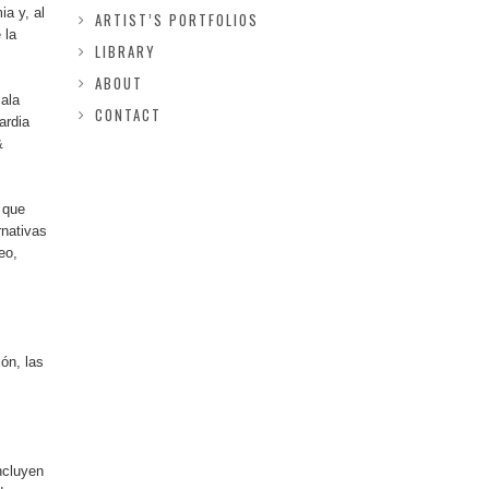
ia y, al
ARTIST’S PORTFOLIOS
 la
LIBRARY
ABOUT
Sala
CONTACT
ardia
&
 que
rnativas
eo,
ón, las
ncluyen