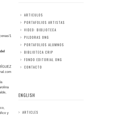
ARTICULOS
PORTAFOLIOS ARTISTAS
VIDEO: BIBLIOTECA
cenas/1
PILDORAS ONG
PORTAFOLIOS ALUMNOS
 del
BIBLIOTECA CRIP
FONDO EDITORIAL ONG
CONTACTO
RÍGUEZ
nal.com
la
rolina
alde,
ENGLISH
ico,
ARTICLES
fico y