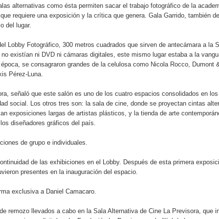
las alternativas como ésta permiten sacar el trabajo fotográfico de la academ
a que requiere una exposición y la crítica que genera. Gala Garrido, también de
o del lugar.
 del Lobby Fotográfico, 300 metros cuadrados que sirven de antecámara a la 
 no existían ni DVD ni cámaras digitales, este mismo lugar estaba a la vangu
en su época, se consagraron grandes de la celulosa como Nicola Rocco, Dumont 
xis Pérez-Luna.
ora, señaló que este salón es uno de los cuatro espacios consolidados en los
d social. Los otros tres son: la sala de cine, donde se proyectan cintas alte
zan exposiciones largas de artistas plásticos, y la tienda de arte contemporán
os diseñadores gráficos del país.
iciones de grupo e individuales.
ontinuidad de las exhibiciones en el Lobby. Después de esta primera exposici
uvieron presentes en la inauguración del espacio.
orma exclusiva a Daniel Camacaro.
 de remozo llevados a cabo en la Sala Alternativa de Cine La Previsora, que i