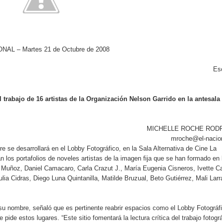
NAL – Martes 21 de Octubre de 2008
Es
l trabajo de 16 artistas de la Organización Nelson Garrido en la antesala
MICHELLE ROCHE ROD
mroche@el-nacio
e se desarrollará en el Lobby Fotográfico, en la Sala Alternativa de Cine La
n los portafolios de noveles artistas de la imagen fija que se han formado en 
 Muñoz, Daniel Camacaro, Carla Crazut J., María Eugenia Cisneros, Ivette Ca
lia Cidras, Diego Luna Quintanilla, Matilde Bruzual, Beto Gutiérrez, Mali Larr
 su nombre, señaló que es pertinente reabrir espacios como el Lobby Fotográf
ide estos lugares. “Este sitio fomentará la lectura crítica del trabajo fotográ