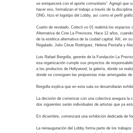
se enriquecerá con el aporte comunitario”. Agregó que sa
hacer eso, formalizan el trabajo a través de la disciplin
ONG, hizo el logotipo del Lobby, así como el perfil gráfic
Cuarto de revelado. Colecti vo 01 reabrirá los espacios
Alternativa de Cine La Previsora. Hace 12 años, cuando
de la estética alternativa de la ciudad capital. Allí, 
Regalado, Julio César Rodríguez, Helena Pestaña y Ale
Luis Rafael Bergolla, gerente de la Fundación La Previs
esa organización cumple sus proyectos de responsabilida
a los productos de Hollywood; la galería, donde se reali
donde se consiguen las propuestas más arriesgadas de l
Bergolla explica que en esta sala se desarrollarán exhib
La decisión de comenzar con una colectiva asegura la c
dos siguientes serán individuales de artistas que ya est
En diciembre, comenzará una exhibición dedicada de f
La reinauguración del Lobby forma parte de los trabajos