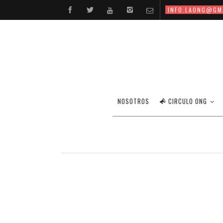
INFO.LAONG@GM
ONG HACE LOBBY FOTOGR
NOSOTROS
CIRCULO ONG
ORGANIZACIÓN N