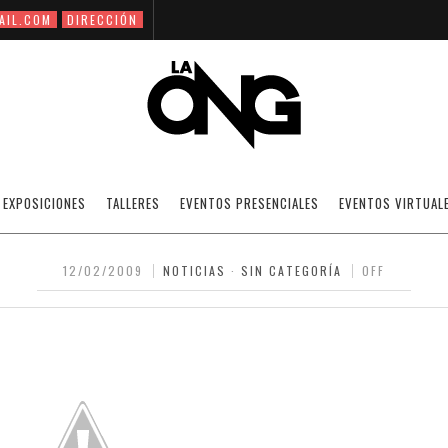
AIL.COM
DIRECCIÓN
ÁFICO COLECTIVO 01 EXHIBIRÁ EL TRABAJ
EXPOSICIONES
TALLERES
EVENTOS PRESENCIALES
EVENTOS VIRTUAL
ELSON GARRIDO EN LA ANTESALA DEL CI
12/02/2009
NOTICIAS
·
SIN CATEGORÍA
OFF