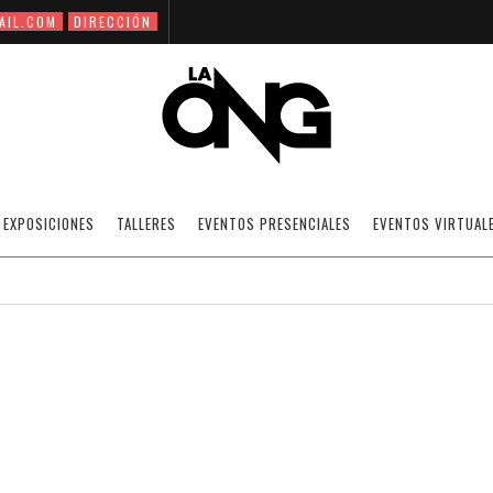
AIL.COM
DIRECCIÓN
ONG POR KATHY BOOS Y LUCÍA COLL
EXPOSICIONES
TALLERES
EVENTOS PRESENCIALES
EVENTOS VIRTUAL
15/02/2009
NOTICIAS
·
SIN CATEGORÍA
OFF