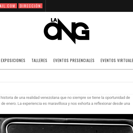
AIL.COM
DIRECCIÓN
ALLER FOTOGRAFÍA DE CALLE DICTADO P
EXPOSICIONES
TALLERES
EVENTOS PRESENCIALES
EVENTOS VIRTUAL
12/04/2016
PORTAFOLIOS : ALUMNOS.
OFF
r la historia de una realidad venezolana que no siempre se tiene la oportunidad de
23 de enero. La experiencia es maravillosa y nos exhorta a reflexionar desde una