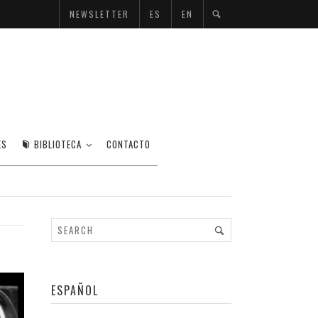
NEWSLETTER
ES
EN
OR GERARDO ROJAS
ES
BIBLIOTECA
CONTACTO
ESPAÑOL