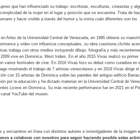
eres que han influenciado su trabajo: escritoras, esculturas, cineastas y al
 complicidad de la mujer en el lugar y posición que se encuentra. Trata de ha
umano y hacer visible a través del humor y la ironía cuán diferentes son los
 en Artes de la Universidad Central de Venezuela, en 1995 obtiene su maestrí
erformance y video con influencia conceptuales, su obra cuestiona clichés ace
 Vivas trabaja con otros medios incluyendo dibujo, fotografía y más recienteme
 2009 vive en Dominica, West Indies. En el año 2015 Vivas realizó su primer
en varios festivales de cine. En 2016 Vivas hizo su debut como curadora en e
ago mostrando el trabajo de 7 artistas venezolanos y en 2019 Vivas dirige el
ción con 15 artistas de Dominica sobre las paredes del antiguo edificio Barra
ón por la educación y ha dictado materias en la Universidad Central de Vene
entes Liceos en Dominica. Su más reciente performance fue en 2021 en el Pé
l canal YouTube del museo.
 y encuentros en línea con distintos autores e investigadores de la imagen e
tamos a colaborar con nosotros para seguir haciendo posible estas activ