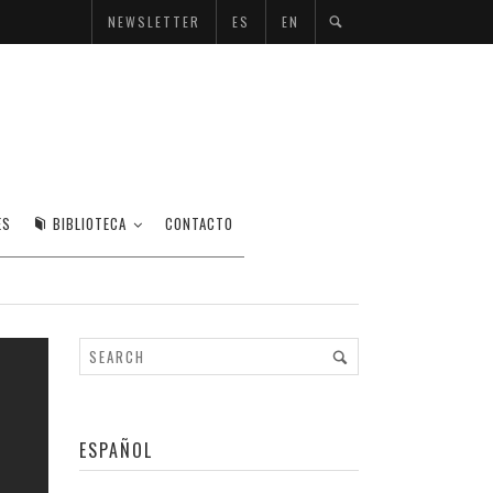
NEWSLETTER
ES
EN
 VIVAS
ES
BIBLIOTECA
CONTACTO
ESPAÑOL