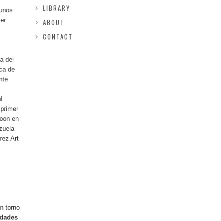
LIBRARY
gunos
cer
ABOUT
CONTACT
a del
rca de
nte
l
 primer
coon en
zuela
rez Art
n torno
idades