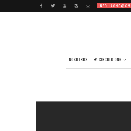
INFO.LAONG@GM
PÍLDORAS 
NOSOTROS
CIRCULO ONG