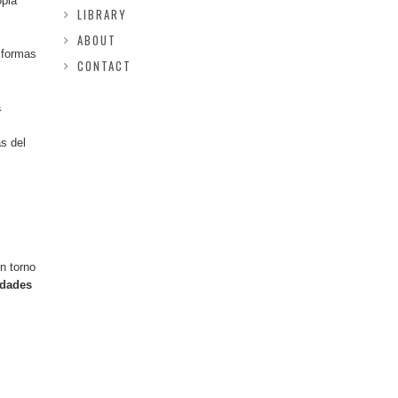
opia
LIBRARY
ABOUT
r formas
CONTACT
a
s del
n torno
idades