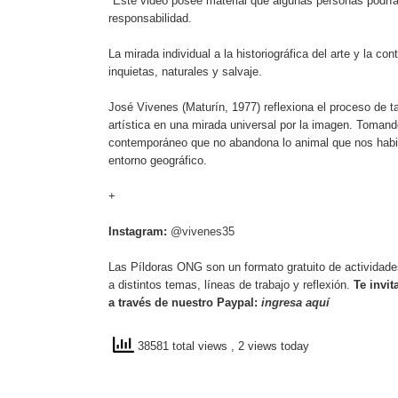
*Este video posee material que algunas personas podrían
responsabilidad.
La mirada individual a la historiográfica del arte y la c
inquietas, naturales y salvaje.
José Vivenes (Maturín, 1977) reflexiona el proceso de tal
artística en una mirada universal por la imagen. Tomando
contemporáneo que no abandona lo animal que nos habita
entorno geográfico.
+
Instagram:
@vivenes35
Las Píldoras ONG son un formato gratuito de actividades
a distintos temas, líneas de trabajo y reflexión.
Te invi
a través de nuestro Paypal:
ingresa aquí
38581 total views
, 2 views today